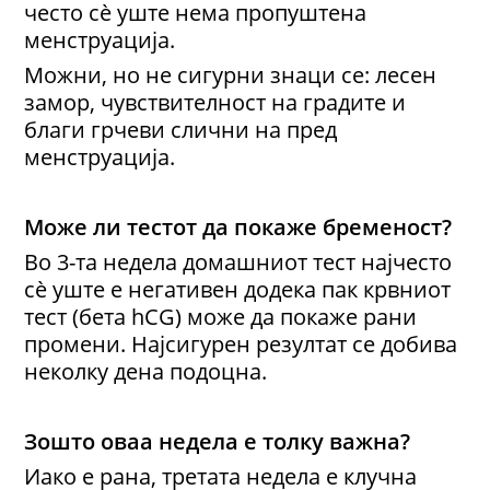
често сè уште нема пропуштена
менструација.
Можни, но не сигурни знаци се: лесен
замор, чувствителност на градите и
благи грчеви слични на пред
менструација.
Може ли тестот да покаже бременост?
Во 3-та недела домашниот тест најчесто
сè уште е негативен додека пак крвниот
тест (бета hCG) може да покаже рани
промени. Најсигурен резултат се добива
неколку дена подоцна.
Зошто оваа недела е толку важна?
Иако е рана, третата недела е клучна