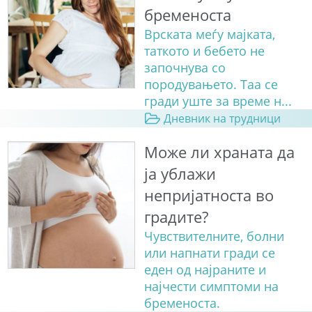
бременоста
Врската меѓу мајката,
таткото и бебето не
започнува со
породувањето. Таа се
гради уште за време н...
Дневник на трудници
Може ли храната да
ја ублажи
непријатноста во
градите?
Чувствителните, болни
или напнати гради се
еден од најраните и
најчести симптоми на
бременоста.