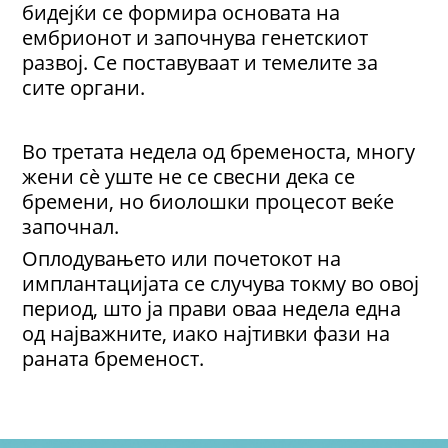
бидејќи се формира основата на
ембрионот и започнува генетскиот
развој. Се поставуваат и темелите за
сите органи.
Во третата недела од бременоста, многу
жени сè уште не се свесни дека се
бремени, но биолошки процесот веќе
започнал.
Оплодувањето или почетокот на
имплантацијата се случува токму во овој
период, што ја прави оваа недела една
од најважните, иако најтивки фази на
раната бременост.