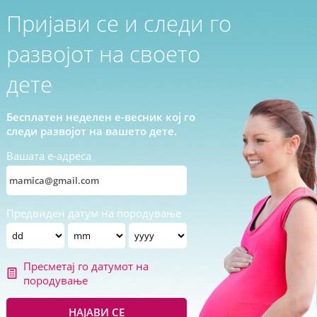
Пријави се и следи го
развојот на своето
дете
Бесплатен неделен е-весник кој го
следи развојот на вашето дете.
Вашата е-адреса
Предвиден датум на породување
Пресметај го датумот на
породување
НАЈАВИ СЕ