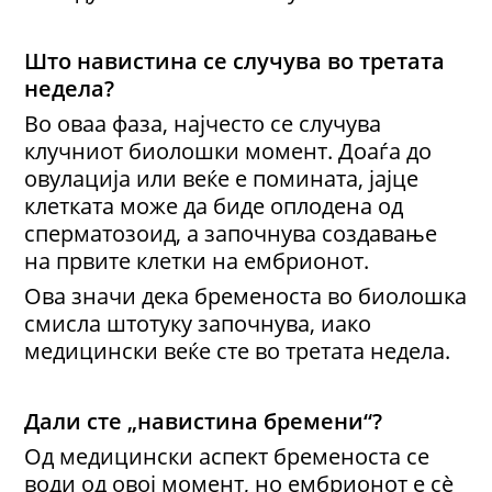
Што навистина се случува во третата
недела?
Во оваа фаза, најчесто се случува
клучниот биолошки момент. Доаѓа до
овулација или веќе е помината, јајце
клетката може да биде оплодена од
сперматозоид, а започнува создавање
на првите клетки на ембрионот.
Ова значи дека бременоста во биолошка
смисла штотуку започнува, иако
медицински веќе сте во третата недела.
Дали сте „навистина бремени“?
Од медицински аспект бременоста се
води од овој момент, но ембрионот е сè