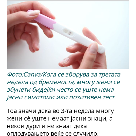
Фото:Canva/Кога се зборува за третата
недела од бременоста, многу жени се
збунети бидејќи често сe уште нема
јасни симптоми или позитивен тест.
Тоа значи дека во 3-та недела многу
жени сè уште немаат јасни знаци, а
некои дури и не знаат дека
оплодувањето веќе се случило.