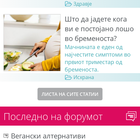
Здравје
Што да јадете кога
ви е постојано лошо
во бременоста?
Мачнината е еден од
најчестите симптоми во
првиот триместар од
бременоста.
Исхрана
ЛИСТА НА СИТЕ СТАТИИ
Последно на форумот
Вегански алтернативи