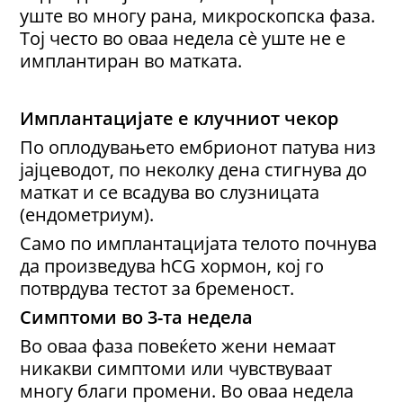
уште во многу рана, микроскопска фаза.
Тој често во оваа недела сè уште не е
имплантиран во матката.
И
мплантација
те е
клучниот чекор
По оплодувањето ембрионот патува низ
јајцеводот, по неколку дена стигнува до
маткат и се всадува во слузницата
(ендометриум).
Само по имплантацијата телото почнува
да произведува hCG хормон, кој го
потврдува тестот за бременост.
Симптоми во 3-та недела
Во оваа фаза повеќето жени немаат
никакви симптоми или чувствуваат
многу благи промени. Во оваа недела