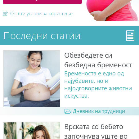
Општи услови за користење
Последни статии
Обезбедете си
безбедна бременост
Бременоста е едно од
најубавите, но и
најодговорните животни
искуства.
Дневник на трудници
Врската со бебето
започнува уште во