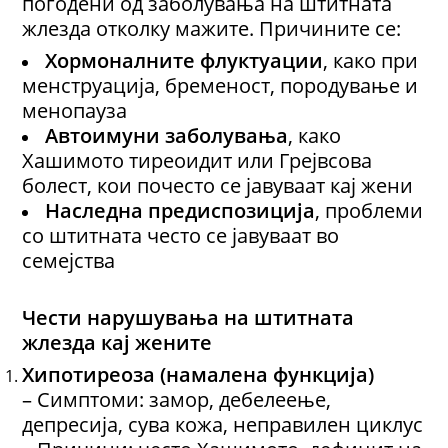
погодени од заболувања на штитната
жлезда отколку мажите. Причините се:
Хормоналните флуктуации
, како при
менструација, бременост, породување и
менопауза
Автоимуни заболувања
, како
Хашимото тиреоидит или Грејвсова
болест, кои почесто се јавуваат кај жени
Наследна предиспозиција
, проблеми
со штитната често се јавуваат во
семејства
Чести нарушувања на штитната
жлезда кај жените
Хипотиреоза (намалена функција)
– Симптоми: замор, дебелеење,
депресија, сува кожа, неправилен циклус