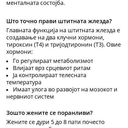
менталната состојба.
Што точно прави штитната жлезда?
Главната функција на штитната жлезда е
создавање на два клучни хормони,
тироксин (T4) и тријодтиронин (T3). Овие
хормони:
Го регулираат метаболизмот
Влијаат врз срцевиот ритам
Ја контролираат телесната
температура
Имаат улога во развојот на мозокот и
нервниот систем
Зошто жените се поранливи?
Жените се дури 5 до 8 пати почесто