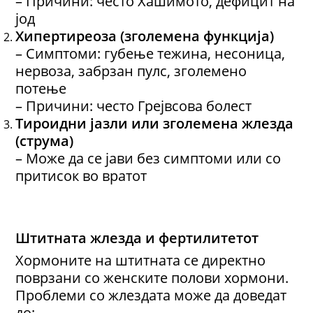
– Причини: често Хашимото, дефицит на
јод
Хипертиреоза (зголемена функција)
– Симптоми: губење тежина, несоница,
нервоза, забрзан пулс, зголемено
потење
– Причини: често Грејвсова болест
Тироидни јазли или зголемена жлезда
(струма)
– Може да се јави без симптоми или со
притисок во вратот
Штитната жлезда и фертилитетот
Хормоните на штитната се директно
поврзани со женските полови хормони.
Проблеми со жлездата може да доведат
до: