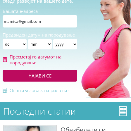
следи развојот на вашето дете.
Вашата е-адреса
Предвиден датум на породување
Пресметај го датумот на
породување
НАЈАВИ СЕ
Општи услови за користење
Последни статии
Обезбедете си