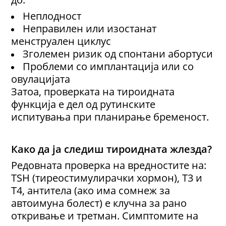
Неплодност
Неправилен или изостанат
менструален циклус
Зголемен ризик од спонтани абортуси
Проблеми со имплантација или со
овулацијата
Затоа, проверката на тироидната
функција е дел од рутинските
испитувања при планирање бременост.
Како да ја следиш тироидната жлезда?
Редовната проверка на вредностите на:
TSH (тиреостимулирачки хормон), T3 и
T4, антитела (ако има сомнеж за
автоимуна болест) е клучна за рано
откривање и третман. Симптомите на