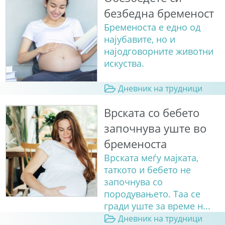
безбедна бременост
Бременоста е едно од
најубавите, но и
најодговорните животни
искуства.
Дневник на трудници
Врската со бебето
започнува уште во
бременоста
Врската меѓу мајката,
таткото и бебето не
започнува со
породувањето. Таа се
гради уште за време н...
Дневник на трудници