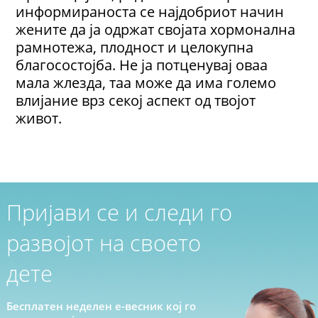
информираноста се најдобриот начин
жените да ја одржат својата хормонална
рамнотежа, плодност и целокупна
благосостојба. Не ја потценувај оваа
мала жлезда, таа може да има големо
влијание врз секој аспект од твојот
живот.
Пријави се и следи го
развојот на своето
дете
Бесплатен неделен е-весник кој го