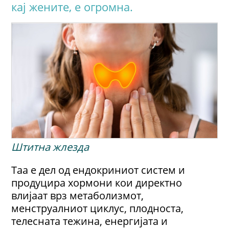
кај жените, е огромна.
Штитна жлезда
Таа е дел од ендокриниот систем и
продуцира хормони кои директно
влијаат врз метаболизмот,
менструалниот циклус, плодноста,
телесната тежина, енергијата и