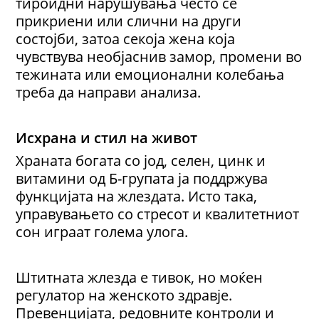
тироидни нарушувања често се
прикриени или слични на други
состојби, затоа секоја жена која
чувствува необјаснив замор, промени во
тежината или емоционални колебања
треба да направи анализа.
Исхрана и стил на живот
Храната богата со јод, селен, цинк и
витамини од Б-групата ја поддржува
функцијата на жлездата. Исто така,
управувањето со стресот и квалитетниот
сон играат голема улога.
Штитната жлезда е тивок, но моќен
регулатор на женското здравје.
Превенцијата, редовните контроли и