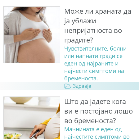
Може ли храната да
ја ублажи
непријатноста во
градите?
Чувствителните, болни
или напнати гради се
еден од најраните и
најчести симптоми на
бременоста.
Здравје
Што да јадете кога
ви е постојано лошо
во бременоста?
Мачнината е еден од
најчестите симптоми во