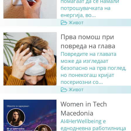
помагаат да се намали
потрошувачката на
енергија, во...
Живот
Прва помош при
повреда на глава
Повредите на главата
може да изгледаат
безопасно на прв поглед,
но понекогаш кријат
посериозни со...
Живот
Women in Tech
Macedonia
AI4HerWellbeing е
еднодневна работилница