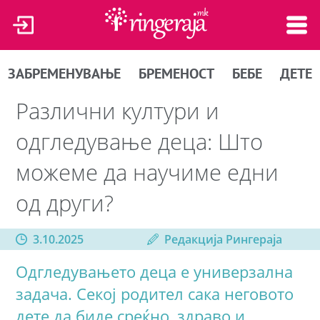
ЗАБРЕМЕНУВАЊЕ
БРЕМЕНОСТ
БЕБЕ
ДЕТЕ
Различни култури и
одгледување деца: Што
можеме да научиме едни
од други?
3.10.2025
Редакција Рингераја
Одгледувањето деца е универзална
задача. Секој родител сака неговото
дете да биде среќно, здраво и