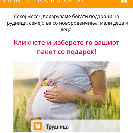
Секој месец подаруваме богати подароци на
трудници, семејства со новороденчиња, мали деца и
деца.
Кликнете и изберете го вашиот
пакет со подарок!