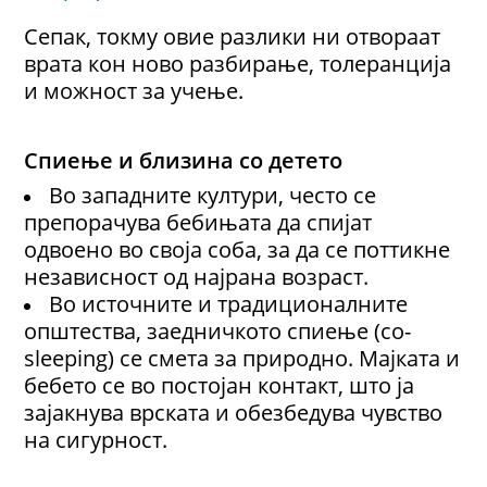
Сепак, токму овие разлики ни отвораат
врата кон ново разбирање, толеранција
и можност за учење.
Спиење и близина со детето
Во западните култури, често се
препорачува бебињата да спијат
одвоено во своја соба, за да се поттикне
независност од најрана возраст.
Во источните и традиционалните
општества, заедничкото спиење (co-
sleeping) се смета за природно. Мајката и
бебето се во постојан контакт, што ја
зајакнува врската и обезбедува чувство
на сигурност.