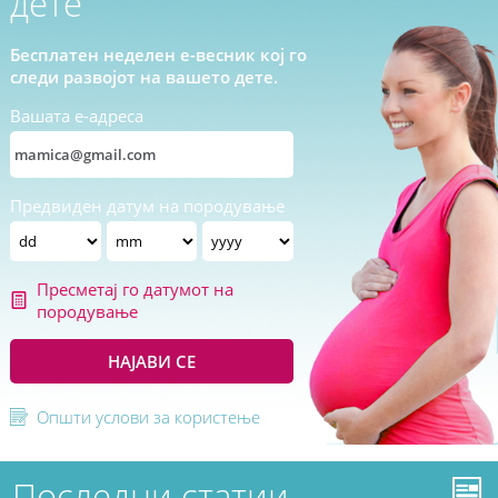
дете
Бесплатен неделен е-весник кој го
следи развојот на вашето дете.
Вашата е-адреса
Предвиден датум на породување
Пресметај го датумот на
породување
НАЈАВИ СЕ
Општи услови за користење
Последни статии