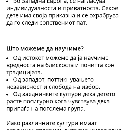
Во Западна Европа, се нагласува
индивидуалноста и приватноста. Секое
дете има своја приказна и се охрабрува
да го следи сопствениот пат.
Што можеме да научиме?
Од истокот можеме да ја научиме
вредноста на блискоста и почитта кон
традицијата.
Од западот, поттикнувањето
независност и слобода на избор.
Од заедничките култури дека детето
расте посигурно кога чувствува дека
припаѓа на поголема група.
Иако различните култури имаат
различни практики, сите тие имаат една