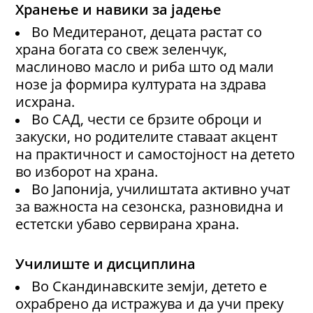
Хранење и навики за јадење
Во Медитеранот, децата растат со
храна богата со свеж зеленчук,
маслиново масло и риба што од мали
нозе ја формира културата на здрава
исхрана.
Во САД, чести се брзите оброци и
закуски, но родителите ставаат акцент
на практичност и самостојност на детето
во изборот на храна.
Во Јапонија, училиштата активно учат
за важноста на сезонска, разновидна и
естетски убаво сервирана храна.
Училиште и дисциплина
Во Скандинавските земји, детето е
охрабрено да истражува и да учи преку