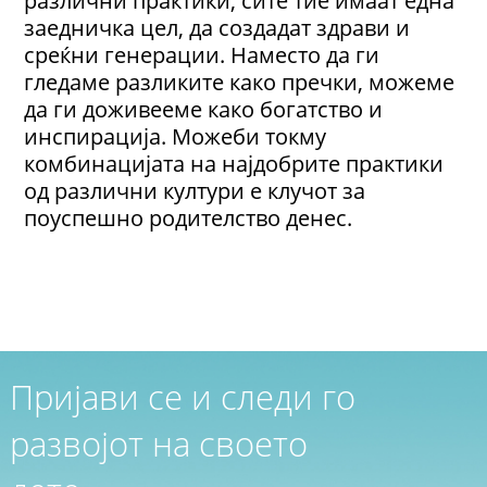
заедничка цел, да создадат здрави и
среќни генерации. Наместо да ги
гледаме разликите како пречки, можеме
да ги доживееме како богатство и
инспирација. Можеби токму
комбинацијата на најдобрите практики
од различни култури е клучот за
поуспешно родителство денес.
Пријави се и следи го
развојот на своето