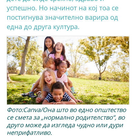
успешно. Но начинот на кој тоа се
постигнува значително варира од
една до друга култура.
Фото:Canva/Она што во едно општество
се смета за „нормално родителство“, во
друго може да изгледа чудно или дури
неприфатливо.