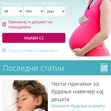
Предвиден датум на породување
Пресметај го датумот на
породување
НАЈАВИ СЕ
Општи услови за користење
Последни статии
Чести причини за
будење навечер кај
децата
Ноќното будење е многу