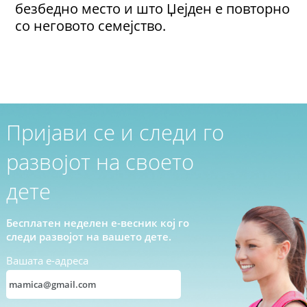
безбедно место и што Џејден е повторно
со неговото семејство.
Пријави се и следи го
развојот на своето
дете
Бесплатен неделен е-весник кој го
следи развојот на вашето дете.
Вашата е-адреса