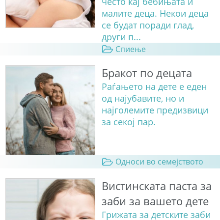
често кај бебињата и
малите деца. Некои деца
се будат поради глад,
други п...
Спиење
Бракот по децата
Раѓањето на дете е еден
од најубавите, но и
најголемите предизвици
за секој пар.
Односи во семејството
Вистинската паста за
заби за вашето дете
Грижата за детските заби