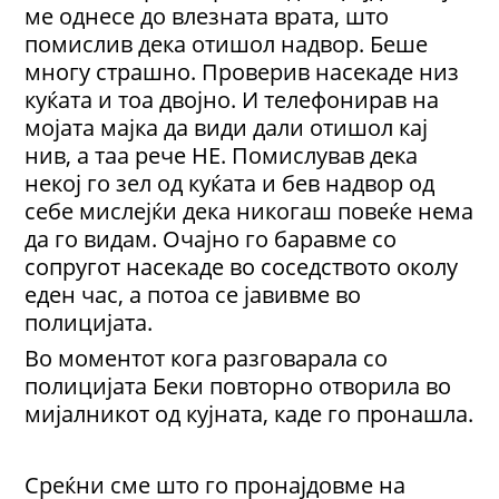
ме однесе до влезната врата, што
помислив дека отишол надвор. Беше
многу страшно. Проверив насекаде низ
куќата и тоа двојно. И телефонирав на
мојата мајка да види дали отишол кај
нив, а таа рече НЕ. Помислував дека
некој го зел од куќата и бев надвор од
себе мислејќи дека никогаш повеќе нема
да го видам. Очајно го баравме со
сопругот насекаде во соседството околу
еден час, а потоа се јавивме во
полицијата.
Во моментот кога разговарала со
полицијата Беки повторно отворила во
мијалникот од кујната, каде го пронашла.
Среќни сме што го пронајдовме на