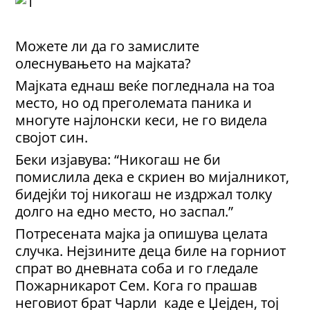
Можете ли да го замислите
олеснувањето на мајката?
Мајката еднаш веќе погледнала на тоа
место, но од преголемата паника и
многуте најлонски кеси, не го видела
својот син.
Беки изјавува: “Никогаш не би
помислила дека е скриен во мијалникот,
бидејќи тој никогаш не издржал толку
долго на едно место, но заспал.”
Потресената мајка ја опишува целата
случка. Нејзините деца биле на горниот
спрат во дневната соба и го гледале
Пожарникарот Сем. Кога го прашав
неговиот брат Чарли каде е Џејден, тој