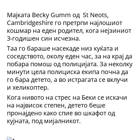
Мајката Becky Gumm од St Neots,
Cambridgeshire
го претрпи најлошиот
кошмар на еден родител, кога нејзиниот
3-годишен син исчезна.
Таа го бараше насекаде низ куќата и
соседството, околу еден час, за на крај да
побара помош од полицијата. За неколку
минути цела полициска екипа почна да
го бара детето, а во истрагата се вклучи
и хеликоптер.
Кога нивото на стрес на Беки се искачи
на највисок степен, детето беше
пронајдено како спие во шкафот од
кујната, под мијалникот.