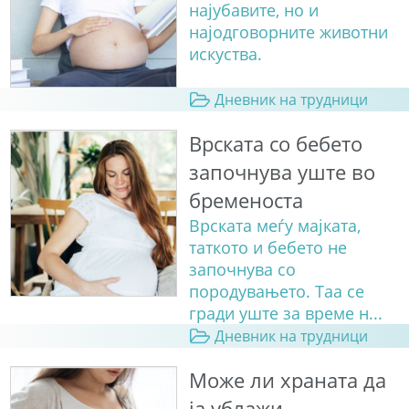
најубавите, но и
најодговорните животни
искуства.
Дневник на трудници
Врската со бебето
започнува уште во
бременоста
Врската меѓу мајката,
таткото и бебето не
започнува со
породувањето. Таа се
гради уште за време н...
Дневник на трудници
Може ли храната да
ја ублажи