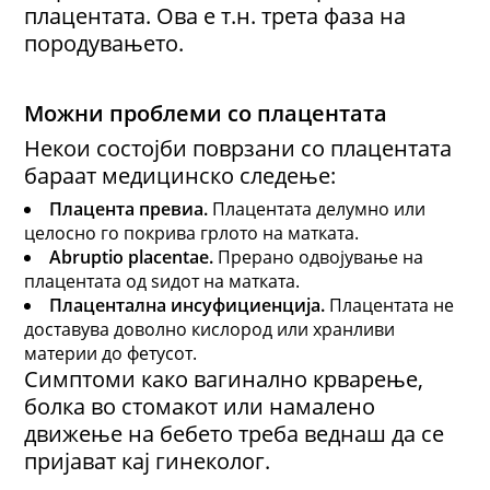
плацентата. Ова е т.н. трета фаза на
породувањето.
Можни проблеми со плацентата
Некои состојби поврзани со плацентата
бараат медицинско следење:
Плацента превиа
.
Плацентата делумно или
целосно го покрива грлото на матката.
Abruptio placentae
.
Прерано одвојување на
плацентата од ѕидот на матката.
Плацентална инсуфициенција
.
Плацентата не
доставува доволно кислород или хранливи
материи до фетусот.
Симптоми како вагинално крварење,
болка во стомакот или намалено
движење на бебето треба веднаш да се
пријават кај гинеколог.