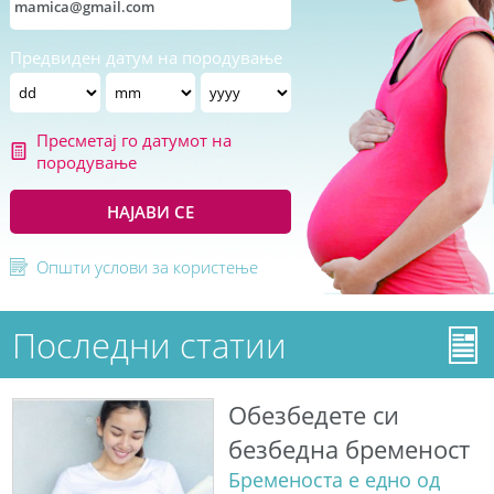
Предвиден датум на породување
Пресметај го датумот на
породување
НАЈАВИ СЕ
Општи услови за користење
Последни статии
Обезбедете си
безбедна бременост
Бременоста е едно од