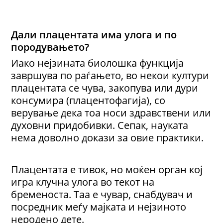
Дали плацентата има улога и по
породувањето?
Иако нејзината биолошка функција
завршува по раѓањето, во некои култури
плацентата се чува, закопува или дури
консумира (плацентофагија), со
верување дека тоа носи здравствени или
духовни придобивки. Сепак, науката
нема доволно докази за овие практики.
Плацентата е тивок, но моќен орган кој
игра клучна улога во текот на
бременоста. Таа е чувар, снабдувач и
посредник меѓу мајката и нејзиното
неродено дете.