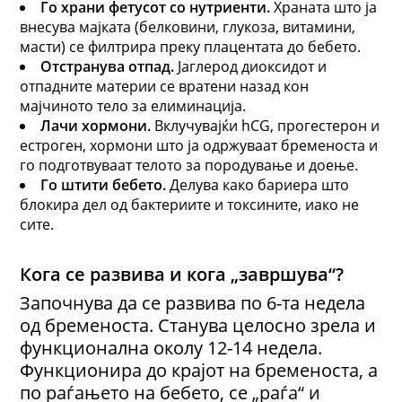
Го х
рани
фетусот
со нутриенти
.
Храната што ја
внесува мајката (белковини, глукоза, витамини,
масти) се филтрира преку плацентата до бебето.
Отстранува отпад
.
Јаглерод диоксидот и
отпадните материи се вратени назад кон
мајчиното тело за елиминација.
Лачи хормони
.
Вклучувајќи hCG, прогестерон и
естроген, хормони што ја одржуваат бременоста и
го подготвуваат телото за породување и доење.
Го штити бебето
.
Делува како бариера што
блокира дел од бактериите и токсините, иако не
сите.
Кога се развива и кога „завршува“?
Започнува да се развива по 6-та недела
од бременоста. Станува целосно зрела
и
функционална околу 12-14 недела.
Функционира до крајот на бременоста, а
по раѓањето на бебето, се „раѓа“ и