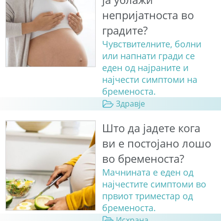
непријатноста во
градите?
Чувствителните, болни
или напнати гради се
еден од најраните и
најчести симптоми на
бременоста.
Здравје
Што да јадете кога
ви е постојано лошо
во бременоста?
Мачнината е еден од
најчестите симптоми во
првиот триместар од
бременоста.
Исхрана