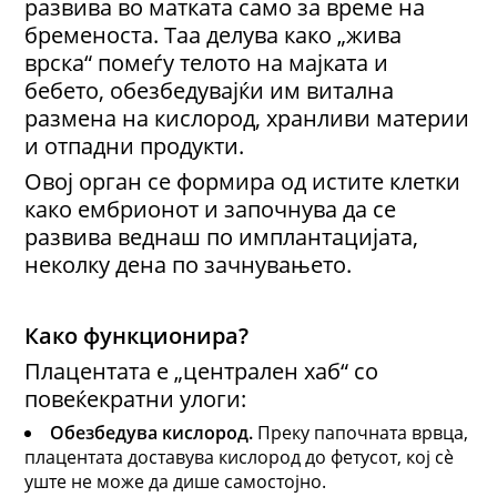
развива во матката само за време на
бременоста. Таа делува како „жива
врска“ помеѓу телото на мајката и
бебето, обезбедувајќи им витална
размена на кислород, хранливи материи
и отпадни продукти.
Овој орган се формира од истите клетки
како ембрионот и започнува да се
развива веднаш по имплантацијата,
неколку дена по зачнувањето.
Како функционира?
Плацентата е „централен хаб“ со
повеќекратни улоги:
Обезбедува кислород
.
Преку папочната врвца,
плацентата доставува кислород до фетусот, кој сè
уште не може да дише самостојно.