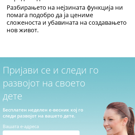
Разбирањето на нејзината функција ни
помага подобро да ја цениме
сложеноста и убавината на создавањето
нов живот.
Пријави се и следи го
развојот на своето
дете
Бесплатен неделен е-весник кој го
следи развојот на вашето дете.
Вашата е-адреса