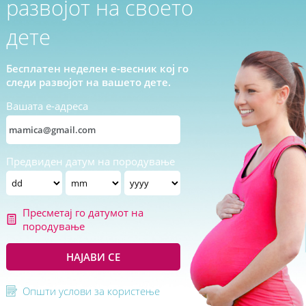
развојот на своето
дете
Бесплатен неделен е-весник кој го
следи развојот на вашето дете.
Вашата е-адреса
Предвиден датум на породување
Пресметај го датумот на
породување
НАЈАВИ СЕ
Општи услови за користење