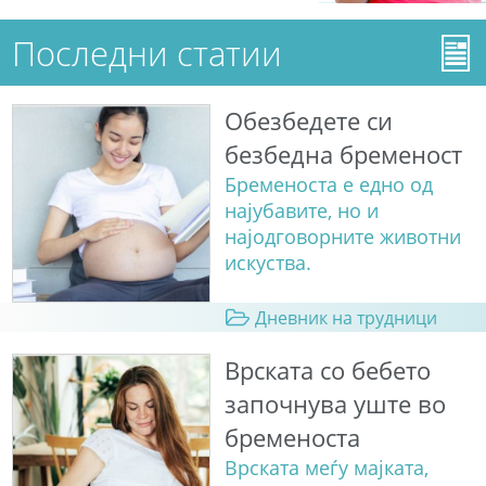
Последни статии
Обезбедете си
безбедна бременост
Бременоста е едно од
најубавите, но и
најодговорните животни
искуства.
Дневник на трудници
Врската со бебето
започнува уште во
бременоста
Врската меѓу мајката,