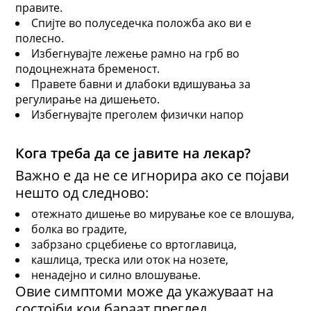
правите.
Спијте во полуседечка положба ако ви е
полесно.
Избегнувајте лежење рамно на грб во
подоцнежната бременост.
Правете бавни и длабоки вдишувања за
регулирање на дишењето.
Избегнувајте преголем физички напор
Кога треба да се јавите на лекар?
Важно е да не се игнорира ако се појави
нешто од следново:
отежнато дишење во мирување кое се влошува,
болка во градите,
забрзано срцебиење со вртоглавица,
кашлица, треска или оток на нозете,
ненадејно и силно влошување.
Овие симптоми може да укажуваат на
состојби кои бараат преглед.