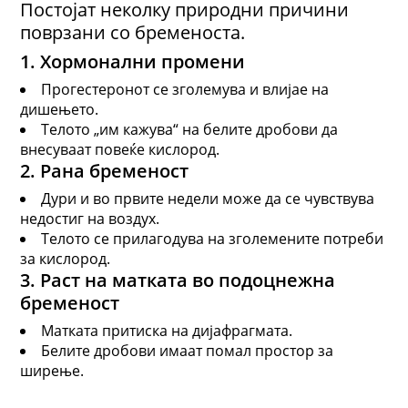
Постојат неколку природни причини
поврзани со бременоста.
1. Хормонални промени
Прогестеронот се зголемува и влијае на
дишењето.
Телото „им кажува“ на белите дробови да
внесуваат повеќе кислород.
2. Рана бременост
Дури и во првите недели може да се чувствува
недостиг на воздух.
Телото се прилагодува на зголемените потреби
за кислород.
3. Раст на матката
во
подоцнежна
бременост
Матката притиска на дијафрагмата.
Белите дробови имаат помал простор за
ширење.