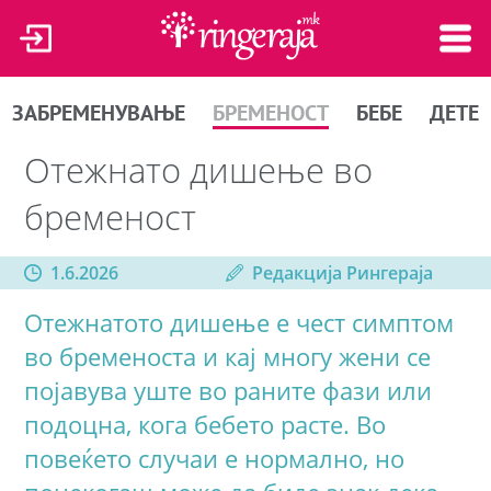
ЗАБРЕМЕНУВАЊЕ
БРЕМЕНОСТ
БЕБЕ
ДЕТЕ
Отежнато дишење во
бременост
1.6.2026
Редакција Рингераја
Отежнатото дишење е чест симптом
во бременоста и кај многу жени се
појавува уште во раните фази или
подоцна, кога бебето расте. Во
повеќето случаи е нормално, но