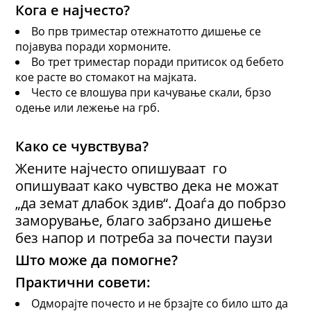
Кога е најчесто?
Во прв триместар отежнатотто дишење се
појавува поради хормоните.
Во трет триместар поради притисок од бебето
кое расте во стомакот на мајката.
Често се влошува при качување скали, брзо
одење или лежење на грб.
Како се чувствува?
Жените најчесто опишуваат го
опишуваат како чувство дека не можат
„да земат длабок здив“. Доаѓа до побрзо
заморување, благо забрзано дишење
без напор и потреба за почести паузи
Што може да помогне?
Практични совети:
Одморајте почесто и не брзајте со било што да