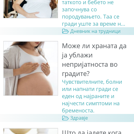
таткото и бебето не
започнува со
породувањето. Таа се
гради уште за време н...
Дневник на трудници
Може ли храната да
ја ублажи
непријатноста во
градите?
Чувствителните, болни
или напнати гради се
еден од најраните и
најчести симптоми на
бременоста.
Здравје
Што да јадете кога