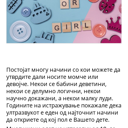
Постојат многу начини со кои можете да
утврдите дали носите момче или
девојче. Некои се бабини деветини,
некои се делумно логични, некои
научно докажани, а некои малку луди.
Годините на истражување покажале дека
ултразвукот е еден од најточнит начини
да откриете од кој пол е Вашето дете.