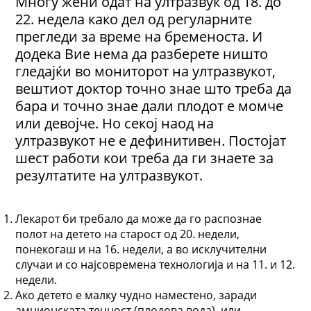
Многу жени одат на ултразвук од 18. до
22. недела како дел од регуларните
прегледи за време на бременоста. И
додека Вие нема да разберете ништо
гледајќи во мониторот на ултразвукот,
вештиот доктор точно знае што треба да
бара и точно знае дали плодот е момче
или девојче. Но секој наод на
ултразвукот не е дефинитивен. Постојат
шест работи кои треба да ги знаете за
резултатите на ултразвукот.
Лекарот би требало да може да го распознае
полот на детето на старост од 20. недели,
понекогаш и на 16. недели, а во исклучителни
случаи и со најсовремена технологија и на 11. и 12.
недели.
Ако детето е малку чудно наместено, заради
амнионската течност (плодова вода), или