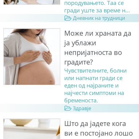
породувањето. Таа се
гради уште за време н...
Дневник на трудници
Може ли храната да
ја ублажи
непријатноста во
градите?
Чувствителните, болни
или напнати гради се
еден од најраните и
најчести симптоми на
бременоста.
Здравје
Што да јадете кога
ви е постојано лошо