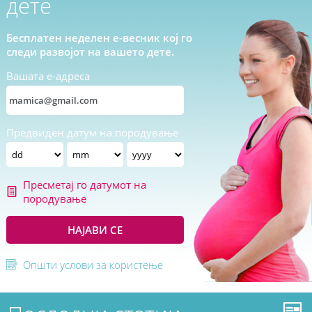
дете
Бесплатен неделен е-весник кој го
следи развојот на вашето дете.
Вашата е-адреса
Предвиден датум на породување
Пресметај го датумот на
породување
НАЈАВИ СЕ
Општи услови за користење