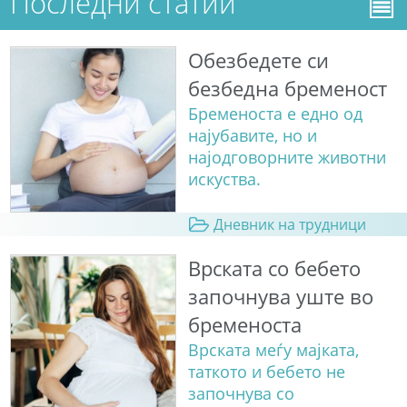
Последни статии
Обезбедете си
безбедна бременост
Бременоста е едно од
најубавите, но и
најодговорните животни
искуства.
Дневник на трудници
Врската со бебето
започнува уште во
бременоста
Врската меѓу мајката,
таткото и бебето не
започнува со