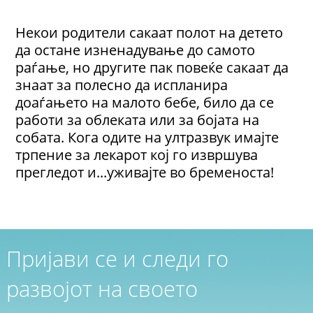
Некои родители сакаат полот на детето
да остане изненадување до самото
раѓање, но другите пак повеќе сакаат да
знаат за полесно да испланира
доаѓањето на малото бебе, било да се
работи за облеката или за бојата на
собата. Кога одите на ултразвук имајте
трпение за лекарот кој го извршува
прегледот и...уживајте во бременоста!
Пријави се и следи го
развојот на своето