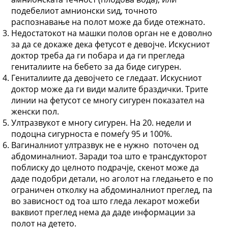
подебелиот амнионски ѕид, точното
распознавање на полот може да биде отежнато.
Недостатокот на машки полов орган не е доволно
за да се докаже дека фетусот е девојче. Искусниот
доктор треба да ги побара и да ги прегледа
гениталиите на бебето за да биде сигурен.
Гениталиите да девојчето се гледаат. Искусниот
доктор може да ги види малите браздички. Трите
линии на фетусот се многу сигурен показател на
женски пол.
Ултразвукот е многу сигурен. На 20. недели и
подоцна сигурноста е помеѓу 95 и 100%.
Вагиналниот ултразвук не е нужно поточен од
абдоминалниот. Заради тоа што е трансдукторот
поблиску до целното подрачје, скенот може да
даде подобри детали, но аголот на гледањето е по
ограничен отколку на абдоминалниот преглед, па
во зависност од тоа што гледа лекарот можеби
ваквиот преглед нема да даде информации за
полот на детето.