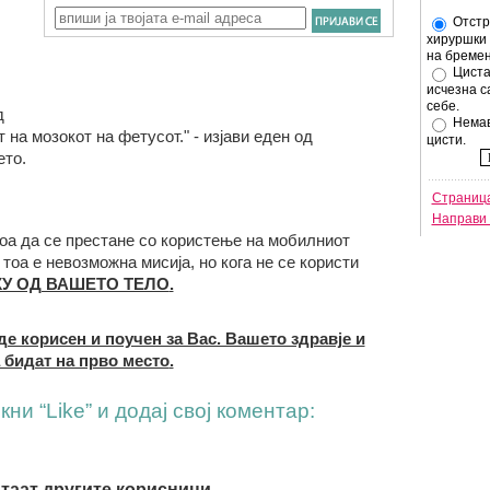
Отстр
хируршки 
на бремен
Циста
исчезна с
себе.
д
Немав
на мозокот на фетусот." - изјави еден од
цисти.
ето.
Страница
Направи 
тоа да се престане со користење на мобилниот
тоа е невозможна мисија, но кога не се користи
У ОД ВАШЕТО ТЕЛО
.
де корисен и поучен за Вас. Вашето здравје и
 бидат на прво место
.
ни “Like” и додај свој коментар:
итаат другите корисници