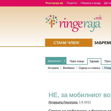
Рингераја.мк
Рецепти
Убавина и мода
Детск
СТАНИ ЧЛЕН!
ЗАБРЕМ
Бременост
Први знаци
Здравје
Прег
Исхрана
Вежбање
Одмор и спиење
Плод
НЕ, за мобилниот во
Редакција Рингераја
, 1.6.2012
Спиете со мобилниот, а бремени ст