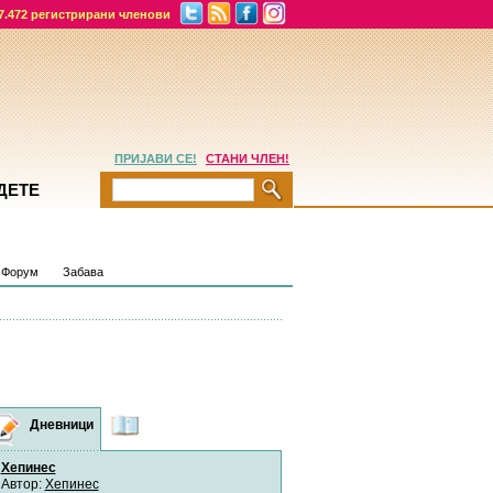
7.472 регистрирани членови
ПРИЈАВИ СЕ!
СТАНИ ЧЛЕН!
ДЕТЕ
Форум
Забава
руми
Дневници
Најнови
содржини
Хепинес
Слатки или кисели јабол
Автор:
Хепинес
најдобро?