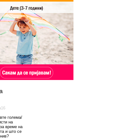
а
а16
вте голема/
исти на
 за време на
та и што се
 нив?