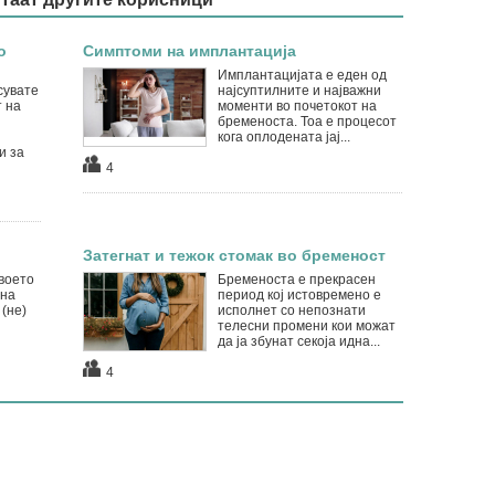
о
Симптоми на имплантација
Имплантацијата е еден од
сувате
најсуптилните и најважни
т на
моменти во почетокот на
бременоста. Тоа е процесот
и
кога оплодената јај...
и за
4
Затегнат и тежок стомак во бременост
воето
Бременоста е прекрасен
 на
период кој истовремено е
(не)
исполнет со непознати
телесни промени кои можат
да ја збунат секоја идна...
4