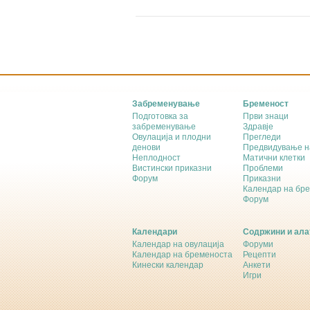
Забременување
Бременост
Подготовка за
Први знаци
забременување
Здравје
Овулација и плодни
Прегледи
денови
Предвидување н
Неплодност
Матични клетки
Вистински приказни
Проблеми
Форум
Приказни
Календар на бр
Форум
Календари
Содржини и ала
Календар на овулација
Форуми
Календар на бременоста
Рецепти
Кинески календар
Анкети
Игри