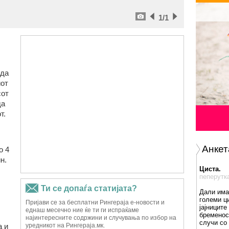
1
/1
 да
иот
сот
да
т.
Анкет
о 4
н.
Циста.
пеперутк
Дали има
големи ц
јајниците
бременос
случи со
а и