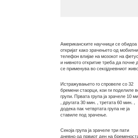
Американските научници се обидоа
откријат како зрачењето од мобилн
телефон влијае на мозокот на фету
и нивното откритие треба да почне 
се применува во секојдневниот живо
Истражувањето го спровеле со 32
бремени стаорци, кои ги поделиле в
групи. Првата група ја зрачеле 10 ми
, другата 30 мин. , третата 60 мин. ,
додека пак четвртата група не ја
ставиле под зрачење.
Секоја група ја зрачеле три пати
дневно од првиот ден на бременост