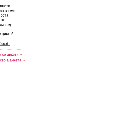
анета
за време
оста.
та
ама од
 циста/
 со анкети
своја анкета