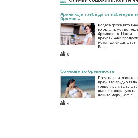
Храна која треба да се избегнува в
бремен...
Водете грижа што вне
во организмот во теко
бременоста. Некои
прехранбени продукт
можат да бидат штетн
Ваш...
6
Сончање во бременоста
Пред на го изложите с
преубаво трудно тело
сонце, прочитајте што 
им се препорачува на
идните мајки, кога е ...
4