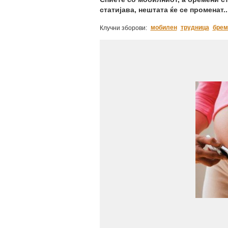
статијава, нештата ќе се променат..
мобилен
трудница
брем
Клучни зборови: