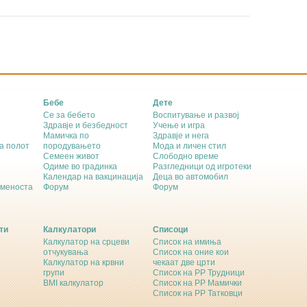
Бебе
Дете
Се за бебето
Воспитување и развој
Здравје и безбедност
Учење и игра
Мамичка по
Здравје и нега
а полот
породувањето
Мода и личен стил
Семеен живот
Слободно време
Одиме во градинка
Разгледници од игротеки
Календар на вакцинација
Деца во автомобил
еменоста
Форум
Форум
ти
Калкулатори
Списоци
Калкулатор на срцеви
Список на имиња
отчукувања
Список на оние кои
Калкулатор на крвни
чекаат две црти
групи
Список на РР Трудници
BMI калкулатор
Список на РР Мамички
Список на РР Татковци