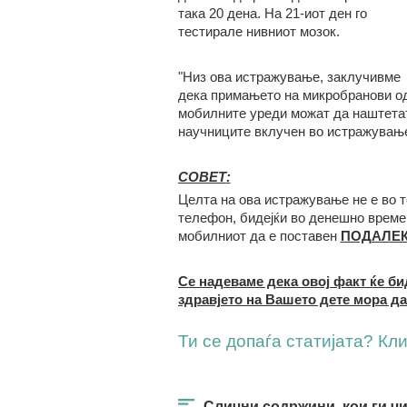
така 20 дена. На 21-иот ден го
тестирале нивниот мозок.
"Низ ова истражување, заклучивме
дека примањето на микробранови о
мобилните уреди можат да наштетат 
научниците вклучен во истражувањ
СОВЕТ
:
Целта на ова истражување не е во 
телефон, бидејќи во денешно време 
мобилниот да е поставен
ПОДАЛЕК
Се надеваме дека овој факт ќе би
здравјето на Вашето дете мора да
Ти се допаѓа статијата? Клик
Слични содржини, кои ги ч