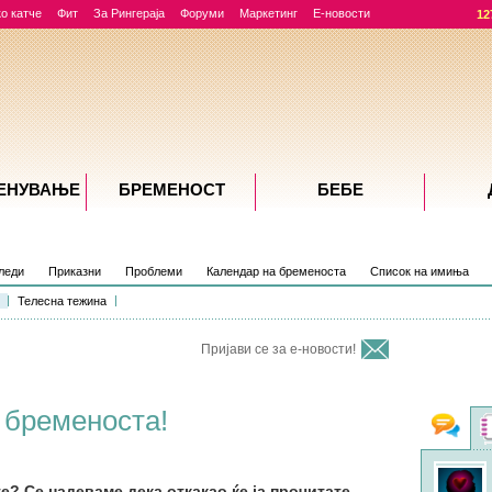
о катче
Фит
За Рингераја
Форуми
Маркетинг
Е-новости
12
ЕНУВАЊE
БРЕМЕНОСТ
БЕБЕ
леди
Приказни
Проблеми
Календар на бременоста
Список на имиња
Телесна тежина
Пријави се за е-новости!
 бременоста!
Фо
Jeca
во 12:19
на тема
RE: Трудници, што јадевте
е? Се надеваме дека откакао ќе ја прочитате