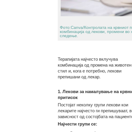
Фото:Canva/Контролата на крвниот п
комбинација од лекови, промени во 
следење.
Терапијата најчесто вклучува
комбинација од промена на животен
стил и, кога е потребно, лекови
препишани од лекар.
1. Лекови за намалување на крвн
притисок
Постојат неколку групи лекови кои
лекарите најчесто ги препишуваат, в
зависност од состојбата на пациенто
Најчести групи се: