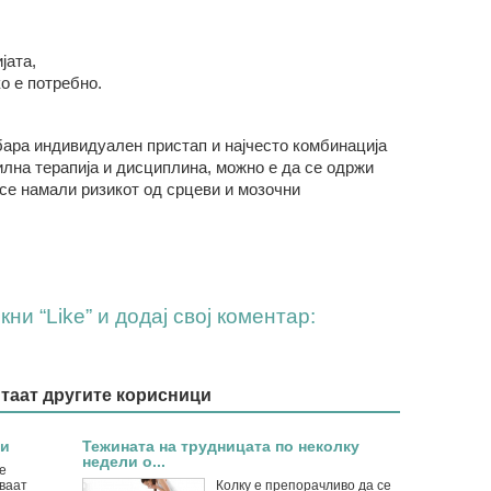
јата
,
о е потребно
.
бара индивидуален пристап и најчесто комбинација
илна терапија и дисциплина, можно е да се одржи
се намали ризикот од срцеви и мозочни
ни “Like” и додај свој коментар:
итаат другите корисници
ци
Тежината на трудницата по неколку
недели о...
е
ваат
Колку е препорачливо да се