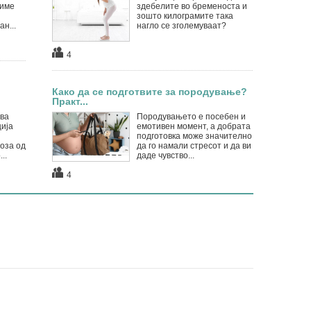
симе
здебелите во бременоста и
зошто килограмите така
н...
нагло се зголемуваат?
4
Како да се подготвите за породување?
Практ...
ва
Породувањето е посебен и
ија
емотивен момент, а добрата
подготовка може значително
оза од
да го намали стресот и да ви
..
даде чувство...
4