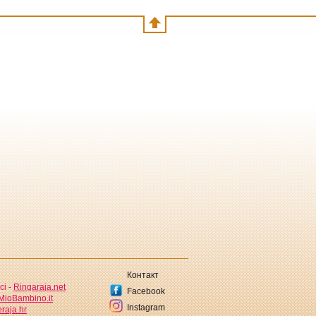
Контакт
ci -
Ringaraja.net
Facebook
MioBambino.it
Instagram
raja.hr