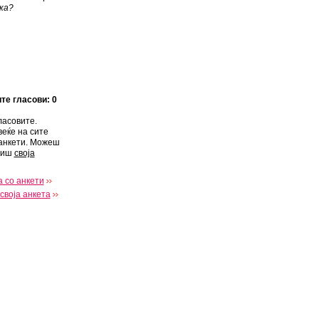
ка?
ите гласови: 0
ласовите.
веќе на сите
анкети. Можеш
виш
своја
 со анкети
своја анкета