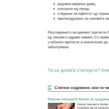
редовно мерење дома
,
контроли кај лекар
,
следење на ефектот од терапи
прилагодување на лековите ак
Регулирањето на крвниот притисок 
од лекови и здрави навики. Со прав
стабилен притисок и значително да 
заболувања.
Ти се допаѓа статијата? Клик
Слични содржини, кои ги ч
Опасни лековити билки за трудни
Некои лековити билки 
подобро да се избегну