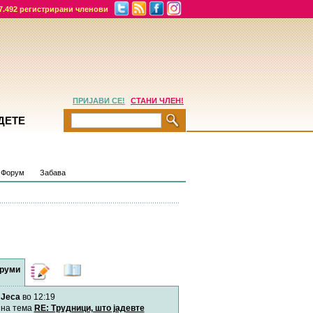
7.492 регистрирани членови
ПРИЈАВИ СЕ!
СТАНИ ЧЛЕН!
ДЕТЕ
Форум
Забава
руми
Дневници
Најнови
содржини
Jeca
во 12:19
Хепинес
Автор:
Хепинес
на тема
RE: Трудници, што јадевте