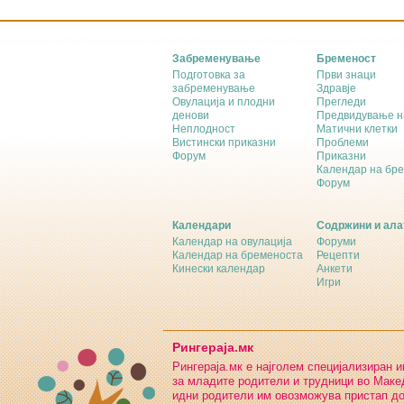
Забременување
Бременост
Подготовка за
Први знаци
забременување
Здравје
Овулација и плодни
Прегледи
денови
Предвидување н
Неплодност
Матични клетки
Вистински приказни
Проблеми
Форум
Приказни
Календар на бр
Форум
Календари
Содржини и ала
Календар на овулација
Форуми
Календар на бременоста
Рецепти
Кинески календар
Анкети
Игри
Рингераја.мк
Рингераја.мк е најголем специјализиран 
за младите родители и трудници во Макед
идни родители им овозможува пристап д