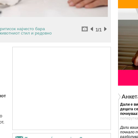
ритисок најчесто бара
1
/1
животниот стил и редовно
иот
Анкет
Дали е ви
децата се
почнуваат
о
пеперутк
т.
Дали ваш
почнало п
разболув