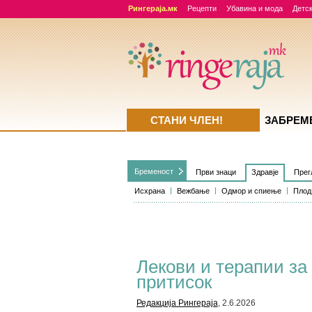
Рингераја.мк
Рецепти
Убавина и мода
Детск
СТАНИ ЧЛЕН!
ЗАБРЕМ
Бременост
Први знаци
Здравје
Прег
Исхрана
Вежбање
Одмор и спиење
Плод
Лекови и терапии за
притисок
Редакција Рингераја
, 2.6.2026