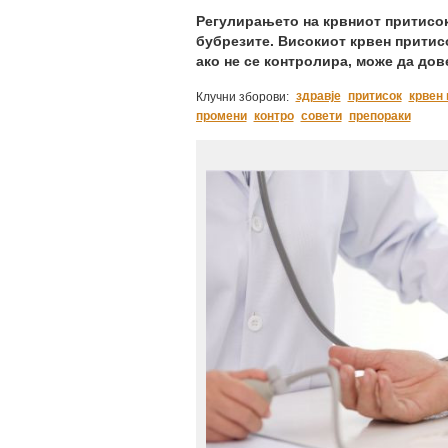
Регулирањето на крвниот притисок 
бубрезите. Високиот крвен притисо
ако не се контролира, може да до
здравје
притисок
крвен 
Клучни зборови:
промени
контро
совети
препораки