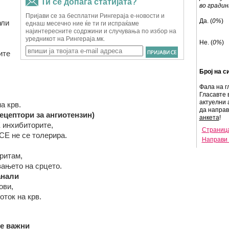
во градин
Да. (
0%
)
рли
Не. (
0%
)
ите
Број на с
Фала на г
Гласавте 
актуелни 
а крв.
да напра
ецептори за ангиотензин)
анкета
!
 инхибиторите,
Страница
ACE не се толерира.
Направи 
ритам,
вањето на срцето.
анали
ови,
оток на крв.
е
важни