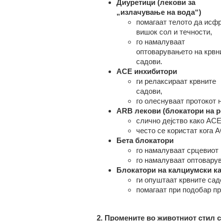
Диуретици (лекови за
„излачување на вода“)
помагаат телото да исф
вишок сол и течности,
го намалуваат
оптоварувањето на крвн
садови.
ACE инхибитори
ги релаксираат крвните
садови,
го олеснуваат протокот н
ARB лекови (блокатори на р
слично дејство како ACE
често се користат кога 
Бета блокатори
го намалуваат срцевиот 
го намалуваат оптовару
Блокатори на калциумски к
ги опуштаат крвните сад
помагаат при подобар пр
2. Промените во животниот стил
с