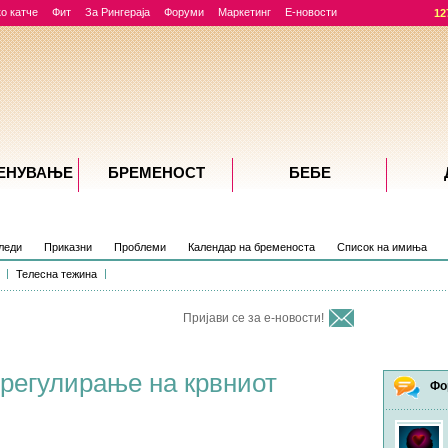
о катче
Фит
За Рингераја
Форуми
Маркетинг
Е-новости
12
ЕНУВАЊE
БРЕМЕНОСТ
БЕБЕ
леди
Приказни
Проблеми
Календар на бременоста
Список на имиња
Телесна тежина
Пријави се за е-новости!
 регулирање на крвниот
Фо