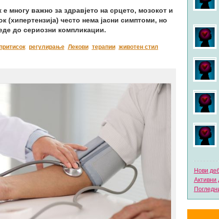
е многу важно за здравјето на срцето, мозокот и
к (хипертензија) често нема јасни симптоми, но
веде до сериозни компликации.
притисок
регулирање
Лекови
терапии
животен стил
Нови де
Активни 
Погледни