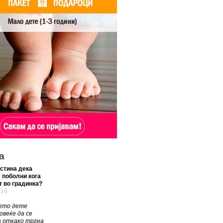
а
стина дека
 поболни кога
 во градинка?
а16
ето дете
овеќе да се
а откако тргна