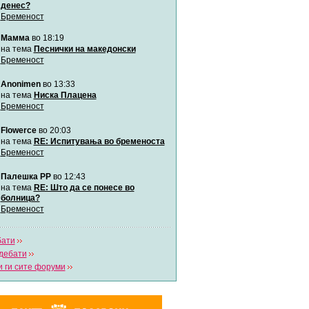
денес?
Бременост
Мими
Мамма
во 18:19
Автор:
Милен4е
на тема
Песнички на македонски
Бременост
забава Бремените
Anonimen
во 13:33
Автор:
bobik
на тема
Ниска Плацена
Бременост
Цааци
Flowerce
во 20:03
Автор:
Цааци
на тема
RE: Испитувања во бременоста
Бременост
Mimi
Палешка РР
во 12:43
Автор:
Miimii
на тема
RE: Што да се понесе во
болница?
Бременост
Напиши свој дневник
Погледни ги сите дневници
бати
дебати
 ги сите форуми