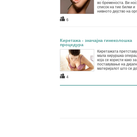
во бременоста. Ви но
список на тие билки и
нивното дејство на орга
6
Киретажа - значајна гинеколошка
процедура
Киретажата претставу
мала хируршка операц
која се користи како за
поставување на дијагн
материјалот што се до.
4