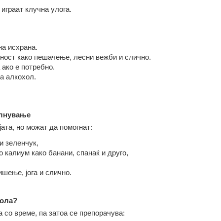
 играат клучна улога.
на исхрана
.
вност
како
пешачење, лесни вежби
и слично.
ако е потребно
.
а
алкохол
.
олнување
ата, но можат да помогнат:
и зеленчук
,
со калиум
како
банани, спанаќ
и друго,
ишење, јога
и слично.
рола?
 со време, па затоа се препорачува: