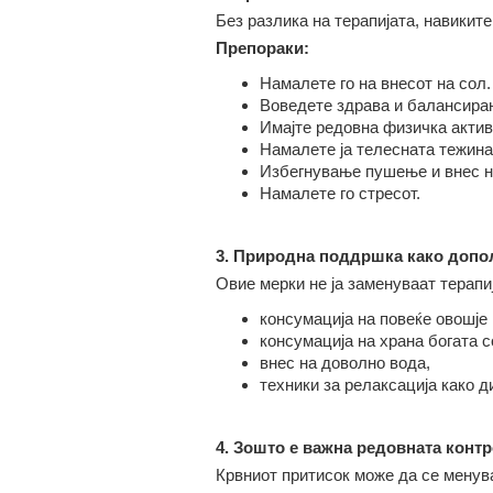
Без разлика на терапијата, навиките
Препораки:
Н
амал
ете го
на внес
от
на сол
.
Воведете
здрава и балансира
Имајте
редовна физичка акти
Н
амал
ете ја
телесна
та
тежина 
И
збегнување пушење и
внес н
Н
амал
ете го
стрес
от.
3. Природна поддршка како доп
Овие мерки не ја заменуваат терапиј
консумација на
повеќе овошје 
консумација на
храна богата 
внес на
доволно вода
,
техники за релаксација
како
д
4. Зошто е важна редовната конт
Крвниот притисок може да се менува