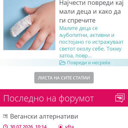
Најчести повреди кај
мали деца и како да
ги спречите
Малите деца се
љубопитни, активни и
постојано го истражуваат
светот околу себе. Токму
затоа, повр...
Повреди и несреќи
ЛИСТА НА СИТЕ СТАТИИ
Последно на форумот
Вегански алтернативи
30.07.2026, 10:14
vfta