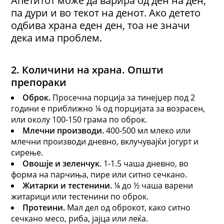
па дури и во текот на денот. Ако детето
одбива храна еден ден, тоа не значи
дека има проблем.
2. Количини на храна
.
О
пшти
препораки
Оброк
.
Просечна порција за тинејџер под 2
години е приближно ¼ од порцијата за возрасен,
или околу 100-150 грама по оброк.
Млечни производи
.
400-500 мл млеко или
млечни производи дневно, вклучувајќи јогурт и
сирење.
Овошје и зеленчук
.
1-1.5 чаша дневно, во
форма на парчиња, пире или ситно сечкано.
Житарки и тестенини
.
¼ до ½ чаша варени
житарици или тестенини по оброк.
Протеини
.
Мал дел од оброкот, како ситно
сечкано месо, риба, јајца или леќа.