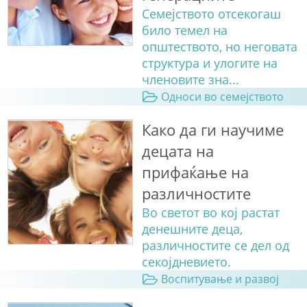
Семејството отсекогаш
било темел на
општеството, но неговата
структура и улогите на
членовите зна...
Односи во семејството
Како да ги научиме
децата на
прифаќање на
различностите
Во светот во кој растат
денешните деца,
различностите се дел од
секојдневието.
Воспитување и развој