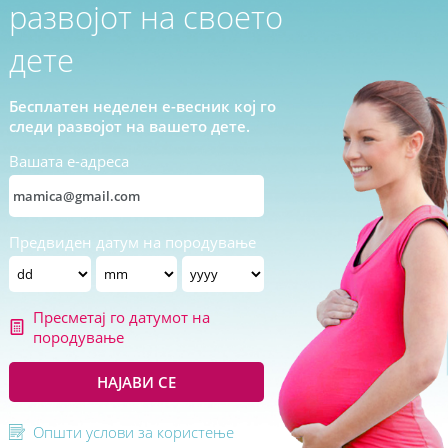
развојот на своето
дете
Бесплатен неделен е-весник кој го
следи развојот на вашето дете.
Вашата е-адреса
Предвиден датум на породување
Пресметај го датумот на
породување
НАЈАВИ СЕ
Општи услови за користење