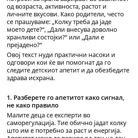
од возраста, активноста, растот и
личните вкусови. Како родители, често
се прашуваме: „Колку треба да јаде
моето дете?“, „Дали внесува доволно
хранливи состојки?“ или „Дали е
прејадено?“
Овој текст нуди практични насоки и
одговори кои ќе ви помогнат да го
следите детскиот апетит и да обезбедите
здрава исхрана.
1. Разберете го апетитот како сигнал,
не како правило
Малите деца се експерти во
саморегулација. Тие обично јадат колку
што им е потребно за раст и енергија.
Апетитот може да варира од ден на ден,