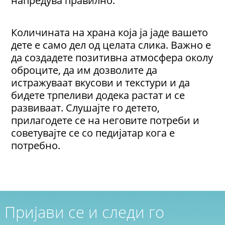
Количината на храна која ја јаде вашето
дете е само дел од целата слика. Важно е
да создадете позитивна атмосфера околу
оброците, да им дозволите да
истражуваат вкусови и текстури и да
бидете трпеливи додека растат и се
развиваат. Слушајте го детето,
прилагодете се на неговите потреби и
советувајте се со педијатар кога е
потребно.
Пријави се и следи го