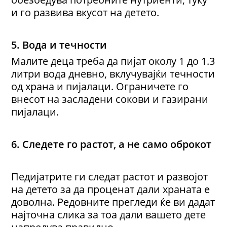
и го развива вкусот на детето.
5. Вода и течности
Малите деца треба да пијат околу 1 до 1.3
литри вода дневно, вклучувајќи течности
од храна и пијалаци. Ограничете го
внесот на засладени сокови и газирани
пијалаци.
6. Следете го растот,
а
не само оброкот
Педијатрите ги следат растот и развојот
на детето за да проценат дали храната е
доволна. Редовните прегледи ќе ви дадат
најточна слика за тоа дали вашето дете
напредува правилно.