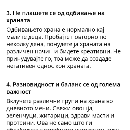
3. Не плашете се од
одбивање на
храната
Одбивањето храна е нормално кај
малите деца. Пробајте повторно по
неколку дена, понудете ја храната на
различен начин и бидете креативни. Не
принудувајте го, тоа може да создаде
негативен однос кон храната.
4. Разновидност и баланс се
од голема
важност
Вклучете различни групи на храна во
дневното мени. Свежи овошја,
зеленчуци, житарици, здрави масти и
протеини. Ова не само што ги
обезбедува потребните нутриенти, туку