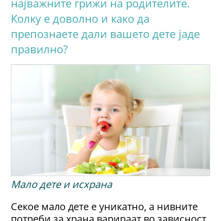
најважните грижи на родителите.
Колку е доволно и како да
препознаете дали вашето дете јаде
правилно?
Мало дете и исхрана
Секое мало дете е уникатно, а нивните
потреби за храна варираат во зависност