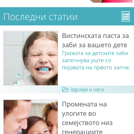
Последни статии
Вистинската паста за
заби за вашето дете
Грижата за детските заби
започнува уште со
појавата на првото запче.
Здравје и нега
Промената на
улогите во
семејството низ
генерациите