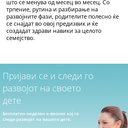
што се менува од месец во месец. Со
трпение, рутина и разбирање на
развојните фази, родителите полесно ќе
се снајдат во овој предизвик и ќе
создадат здрави навики за целото
семејство.
Пријави се и следи го
развојот на своето
дете
Бесплатен неделен е-весник кој го
следи развојот на вашето дете.