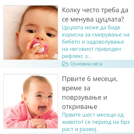
Колку често треба да
се менува цуцлата?
Цуцлата може да биде
корисна за смирување на
бебето и задоволување
на неговиот природен
рефлекс з...
Основна нега
Првите 6 месеци,
време за
поврзување и
откривање
Првите шест месеци од
животот се период на брз
раст и развој.