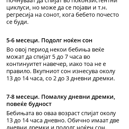
циклуси, но може да се појави и т.н.
регресија на сонот, кога бебето почесто
се буди.
5
-
6 месеци
.
Подолг ноќен сон
Во овој период некои бебиња веќе
можат да спијат 5 до 7 часа во
континуитет навечер, иако тоа не е
правило. Вкупниот сон изнесува околу
13 до 14 часа, со 2 до 3 дневни дремки.
7
-
8 месеци
.
Помалку
дневни
дремки,
повеќе будност
Бебињата во оваа возраст спијат околу
13 до 14 часа дневно. Обично имаат две
дневни дремки и подолг ноќен сон.