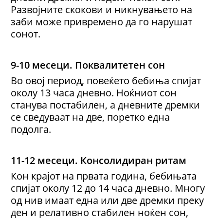
Развојните скокови и никнувањето на
заби може привремено да го нарушат
сонот.
9
-
10 месеци
.
По
квалитетен
сон
Во овој период, повеќето бебиња спијат
околу 13 часа дневно. Ноќниот сон
станува постабилен, а дневните дремки
се сведуваат на две, поретко една
подолга.
11
-
12 месеци
.
Консолидиран ритам
Кон крајот на првата година, бебињата
спијат околу 12 до 14 часа дневно. Многу
од нив имаат една или две дремки преку
ден и релативно стабилен ноќен сон,