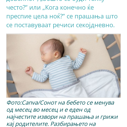
често?“ или „Кога конечно ќе
преспие цела ноќ?“ се прашања што
се поставуваат речиси секојдневно.
Фото:Canva/Сонот на бебето се менува
од месец во месец и е еден од
најчестите извори на прашања и грижи
кај родителите. Разбирањето на