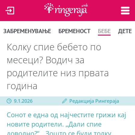
ЗАБРЕМЕНУВАЊЕ
БРЕМЕНОСТ
БЕБЕ
ДЕТЕ
Колку спие бебето по
месеци? Водич за
родителите низ првата
година
9.1.2026
Редакција Рингераја
Сонот е една од најчестите грижи кај
новите родители. „Дали спие
доволно?“, „Зошто се буди толку