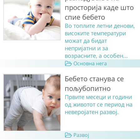
просторија каде што
спие бебето
Во топлите летни денови,
високите температури
можат да бидат
непријатни и за
возрасните, а особен...
Основна нега
Бебето станува сe
пољубопитно
Првите месеци и години
од животот се период на
неверојатен развој.
Развој