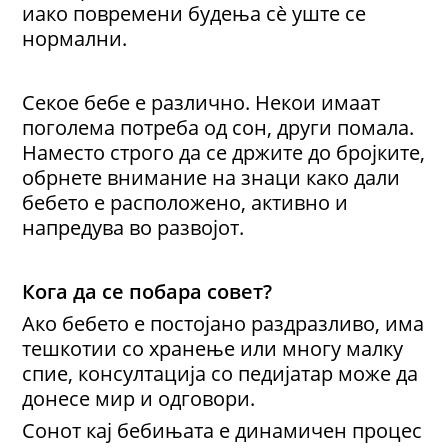
иако повремени будења сè уште се
нормални.
Секое бебе е различно. Некои имаат
поголема потреба од сон, други помала.
Наместо строго да се држите до бројките,
обрнете внимание на знаци како дали
бебето е расположено, активно и
напредува во развојот.
Кога да се побара совет?
Ако бебето е постојано раздразливо, има
тешкотии со хранење или многу малку
спие, консултација со педијатар може да
донесе мир и одговори.
Сонот кај бебињата е динамичен процес