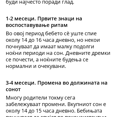
буди најчесто поради глад.
1
-
2 месеци
.
Првите знаци на
воспоставување
ритам
Во овој период бебето сè уште спие
околу 14 до 16 часа дневно, но некои
почнуваат да имаат малку подолги
ноќни периоди на сон. Дневните дремки
се почести, а ноќните будења се
нормални и очекувани.
3
-
4 месеци
.
Промена во
должината на
сонот
Многу родители токму сега
забележуваат промени. Вкупниот сон е
околу 14 до 15 часа дневно. Бебињата
почнуваат да спијат во поконзистентни