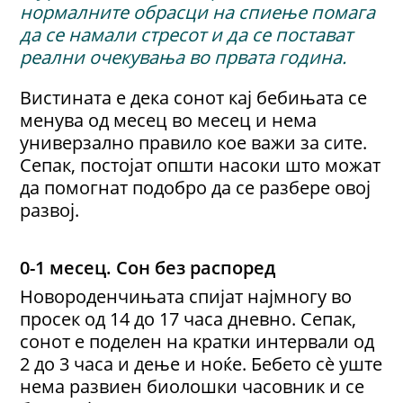
нормалните обрасци на спиење помага
да се намали стресот и да се постават
реални очекувања во првата година.
Вистината е дека сонот кај бебињата се
менува од месец во месец и нема
универзално правило кое важи за сите.
Сепак, постојат општи насоки што можат
да помогнат подобро да се разбере овој
развој.
0-1 месец. Сон без распоред
Новороденчињата спијат најмногу во
просек од 14 до 17 часа дневно. Сепак,
сонот е поделен на кратки интервали од
2 до 3 часа и дење и ноќе. Бебето сè уште
нема развиен биолошки часовник и се