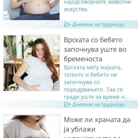
најодговорните животни
искуства.
Дневник на трудници
Врската со бебето
започнува уште во
бременоста
Врската меѓу мајката,
таткото и бебето не
започнува со
породувањето. Таа се
гради уште за време н...
Дневник на трудници
Може ли храната да
ја ублажи