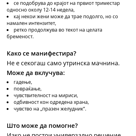
се подобрува до крајот на првиот триместар
односно околу 12-14 недела,
кај некои жени може да трае подолго, но со
намален интензитет,
ретко продолжува во текот на целата
бременост.
Како се манифестира?
Не е секогаш само утринска мачнина.
Може да вклучува:
гадење,
повраќање,
чувствителност на мириси,
одбивност кон одредена храна,
чувство на „празен желудник“.
Што може да помогне?
Иако не постои универзално решение,