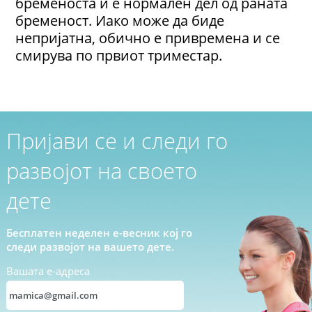
бременоста и е нормален дел од раната
бременост. Иако може да биде
непријатна, обично е привремена и се
смирува по првиот триместар.
Пријави се и следи го
развојот на своето
дете
Бесплатен неделен е-весник кој го
следи развојот на вашето дете.
Вашата е-адреса