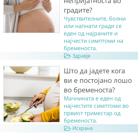
непријатноста во
градите?
Чувствителните, болни
или напнати гради се
еден од најраните и
најчести симптоми на
бременоста.
Здравје
Што да јадете кога
ви е постојано лошо
во бременоста?
Мачнината е еден од
најчестите симптоми во
првиот триместар од
бременоста.
Исхрана