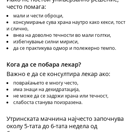
често помага:
мали и чести оброци,
консумирање сува храна наутро како кекси, тост
и слично,
внеа на доволно течности во мали голтки,
избегнување силни мириси,
да се практикува одмор и полежерно темпо.
Кога да се побара лекар?
Важно е да се консултира лекар ако:
повраќањето е многу често,
има знаци на дехидратација,
не може да се задржи храна или течност,
слабоста станува поизразена.
Утринската мачнина најчесто започнува
околу 5-тата до 6-тата недела од