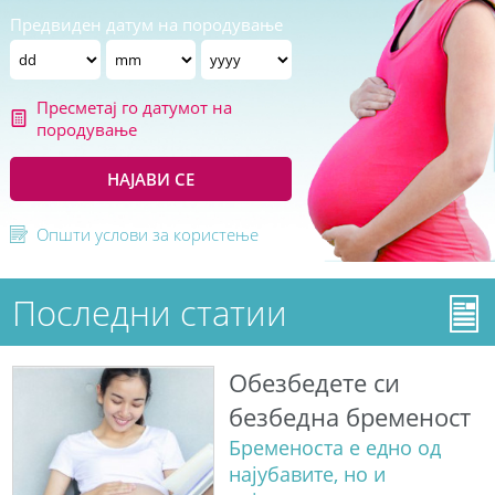
Предвиден датум на породување
Пресметај го датумот на
породување
НАЈАВИ СЕ
Општи услови за користење
Последни статии
Обезбедете си
безбедна бременост
Бременоста е едно од
најубавите, но и