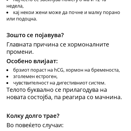
недела,
кај некои жени може да почне и малку порано
или подоцна.
Зошто се појавува?
Главната причина се хормоналните
промени.
Особено влијаат:
брзиот пораст на hCG, хормон на бременоста,
зголемен естроген,
чувствителност на дигестивниот систем.
Телото буквално се прилагодува на
новата состојба, па реагира со мачнина.
Колку долго трае?
Во повеќето случаи: