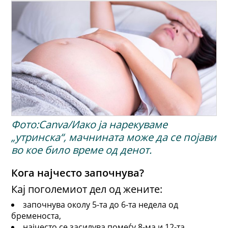
Фото:Canva/Иако ја нарекуваме
„утринска“, мачнината може да се појави
во кое било време од денот.
Кога најчесто започнува?
Кај поголемиот дел од жените:
започнува околу 5-та до 6-та недела од
бременоста,
најчесто се засилува помеѓу 8-ма и 12-та