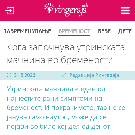
ЗАБРЕМЕНУВАЊЕ
БРЕМЕНОСТ
БЕБЕ
ДЕТЕ
Кога започнува утринската
мачнина во бременост?
31.5.2026
Редакција Рингераја
Утринската мачнина е еден од
најчестите рани симптоми на
бременост. И покрај името, таа не се
јавува само наутро, може да се
појави во било кој дел од денот.