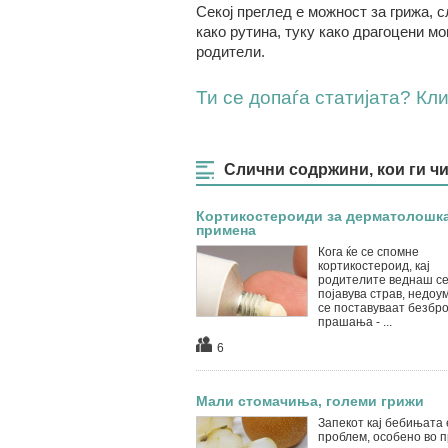
Секој преглед е можност за грижа, 
како рутина, туку како драгоцени мо
родители.
Ти се допаѓа статијата? Клик
Слични содржини, кои ги ч
Кортикостероиди за дерматолошк
примена
Кога ќе се спомне
кортикостероид, кај
родителите веднаш с
појавува страв, недоу
се поставуваат безбро
прашања - ...
6
Мали стомачиња, големи грижи
Запекот кај бебињата 
проблем, особено во 