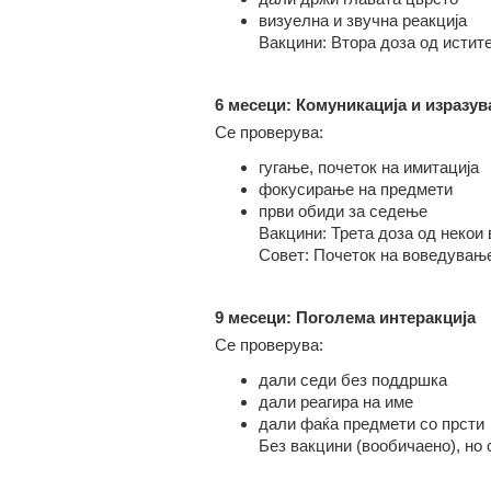
визуелна и звучна реакција
Вакцини: Втора доза од истите
6 месеци: Комуникација и изразу
Се проверува:
гугање, почеток на имитација
фокусирање на предмети
први обиди за седење
Вакцини: Трета доза од некои
Совет: Почеток на воведувањ
9 месеци: Поголема интеракција
Се проверува:
дали седи без поддршка
дали реагира на име
дали фаќа предмети со прсти
Без вакцини (вообичаено), но 