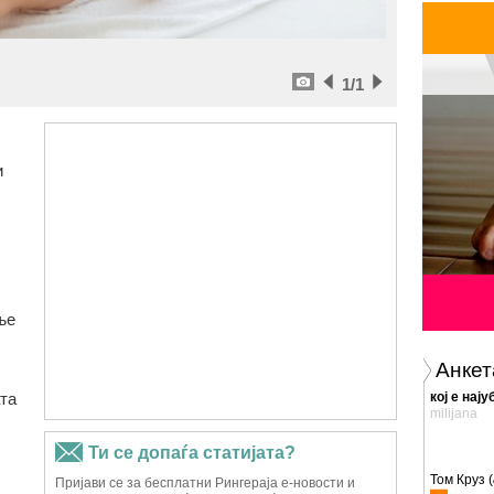
1
/1
и
ње
Анкет
та
кој е нај
milijana
Том Круз (