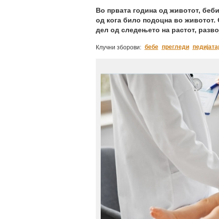
Во првата година од животот, беб
од кога било подоцна во животот. 
дел од следењето на растот, разво
бебе
прегледи
педијата
Клучни зборови: