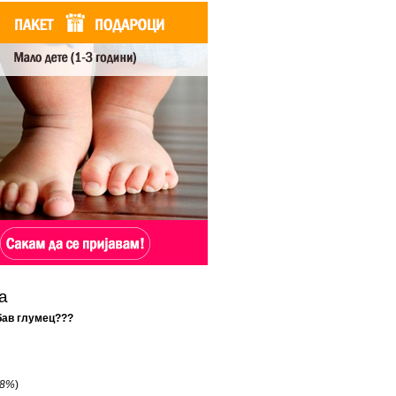
а
убав глумец???
8%
)