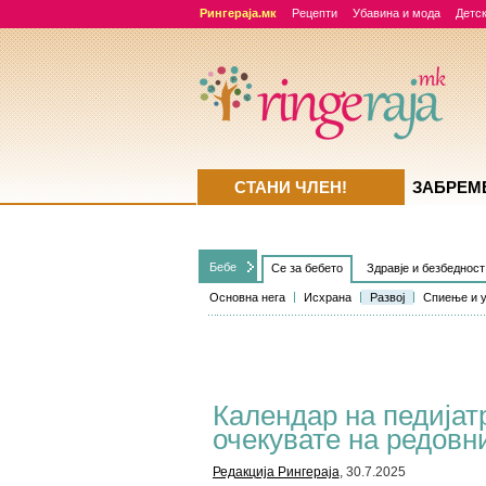
Рингераја.мк
Рецепти
Убавина и мода
Детск
СТАНИ ЧЛЕН!
ЗАБРЕМ
Бебе
Се за бебето
Здравје и безбедност
Основна нега
Исхрана
Развој
Спиење и 
Календар на педијат
очекувате на редовни
Редакција Рингераја
, 30.7.2025