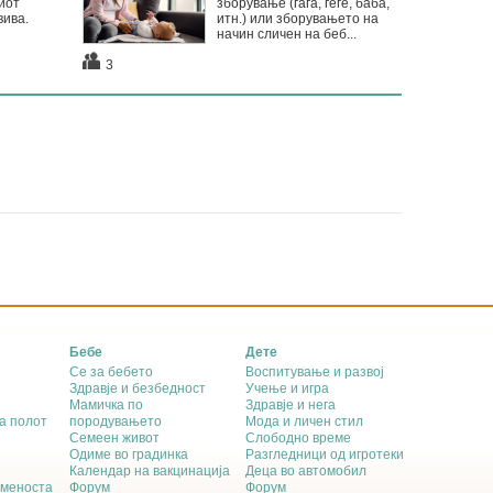
иот
зборување (гага, геге, баба,
вива.
итн.) или зборувањето на
начин сличен на беб...
3
Бебе
Дете
Се за бебето
Воспитување и развој
Здравје и безбедност
Учење и игра
Мамичка по
Здравје и нега
а полот
породувањето
Мода и личен стил
Семеен живот
Слободно време
Одиме во градинка
Разгледници од игротеки
Календар на вакцинација
Деца во автомобил
еменоста
Форум
Форум