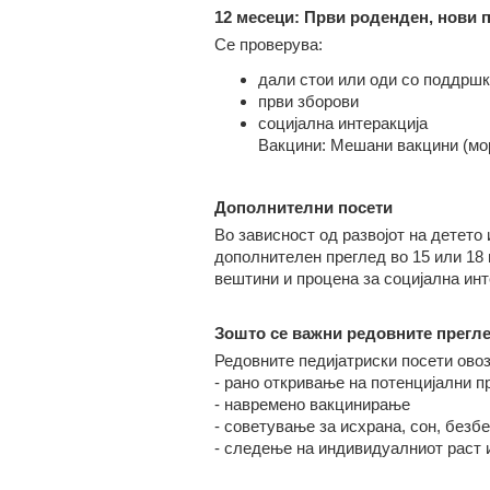
12 месеци: Први роденден, нови 
Се проверува:
дали стои или оди со поддршк
први зборови
социјална интеракција
Вакцини: Мешани вакцини (мор
Дополнителни посети
Во зависност од развојот на детето 
дополнителен преглед во 15 или 18 
вештини и процена за социјална инт
Зошто се важни редовните прегл
Редовните педијатриски посети ово
- рано откривање на потенцијални 
- навремено вакцинирање
- советување за исхрана, сон, безб
- следење на индивидуалниот раст и