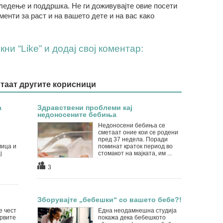
следење и поддршка. Не ги доживувајте овие посети
менти за раст и на вашето дете и на вас како
ни “Like” и додај свој коментар:
итаат другите корисници
а
Здравствени проблеми кај
недоносените бебиња
Недоносени бебиња се
сметаат оние кои се родени
е
пред 37 недела. Поради
мица и
поминат краток период во
ј
стомакот на мајката, им ...
3
Зборувајте „бебешки“ со вашето бебе?!
е чест
Една неодамнешна студија
првите
покажа дека бебешкото