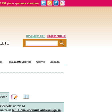
7.492 регистрирани членови
ПРИЈАВИ СЕ!
СТАНИ ЧЛЕН!
ДЕТЕ
ка
Прашавме доктор
Форум
Забава
руми
Дневници
Најнови
содржини
Gorde86
во 22:14
на тема
RE: Нова мобилна апликација за