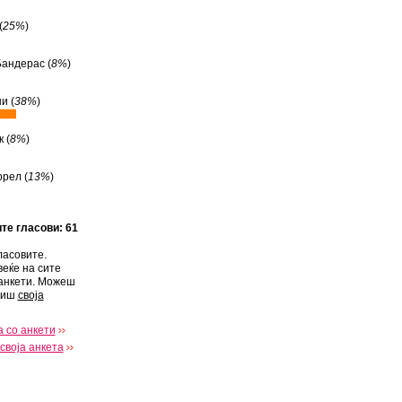
(
25%
)
андерас (
8%
)
и (
38%
)
 (
8%
)
рел (
13%
)
ите гласови: 61
ласовите.
веќе на сите
анкети. Можеш
виш
своја
 со анкети
своја анкета