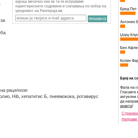
и
Бред Пит 
 за
Антонио Б
еба
Џорџ Клун
Бен Афлек
Колин Фар
Број на с
Фала на г
на раце/нозе
Гласавте 
олио, Hib, хепатитис Б, пневмокока, ротавирус
актуелни 
да напра
анкета
!
Страница
Направи 