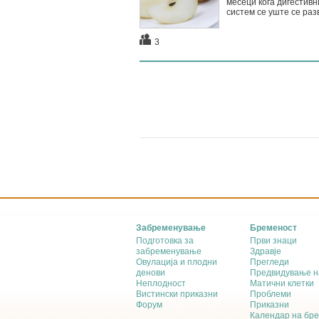
месеци кога дигестивн
систем сe уште се раз
3
Забременување
Бременост
Подготовка за
Први знаци
забременување
Здравје
Овулација и плодни
Прегледи
денови
Предвидување н
Неплодност
Матични клетки
Вистински приказни
Проблеми
Форум
Приказни
Календар на бр