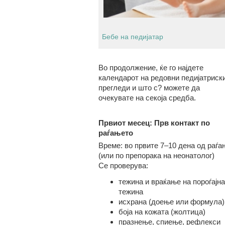
Бебе на педијатар
Во продолжение, ќе го најдете
календарот на редовни педијатриск
прегледи и што с? можете да
очекувате на секоја средба.
Првиот месец: Прв контакт по
раѓањето
Време: во првите 7–10 дена од раѓа
(или по препорака на неонатолог)
Се проверува:
тежина и враќање на пороѓајна
тежина
исхрана (доење или формула)
боја на кожата (жолтица)
празнење, спиење, рефлекси