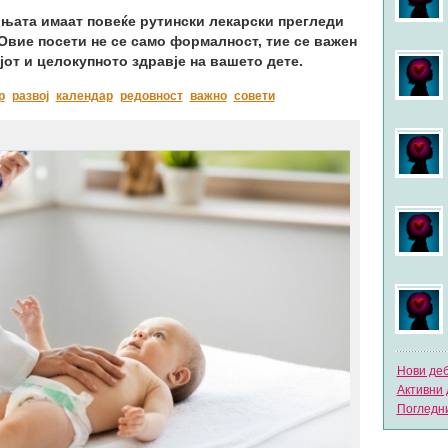
ињата имаат повеќе рутински лекарски прегледи
Овие посети не се само формалност, тие се важен
јот и целокупното здравје на вашето дете.
р
развој
календар
редовност
важно
совети
Нови де
Активни 
Погледни