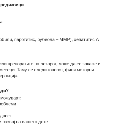
предизвици
а
били, паротитис, рубеола – ММР), хепатитис А
или препораките на лекарот, може да се закаже и
месеци. Таму се следи говорот, фини моторни
еракција.
еди?
зможуваат:
проблеми
едност
 развој на вашето дете