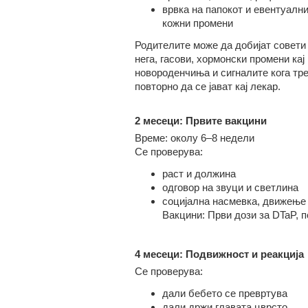
врвка на папокот и евентуалн
кожни промени
Родителите може да добијат совети
нега, гасови, хормонски промени кај
новороденчиња и сигналите кога тр
повторно да се јават кај лекар.
2 месеци: Првите вакцини
Време: околу 6–8 недели
Се проверува:
раст и должина
одговор на звуци и светлина
социјална насмевка, движење 
Вакцини: Први дози за DTaP, п
4 месеци: Подвижност и реакција
Се проверува:
дали бебето се превртува
дали држи главата цврсто