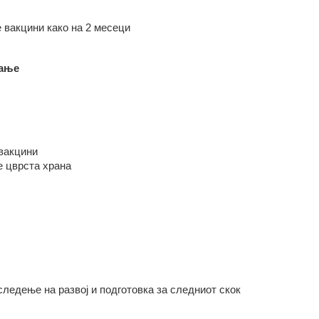
 вакцини како на 2 месеци
вање
 вакцини
е цврста храна
следење на развој и подготовка за следниот скок