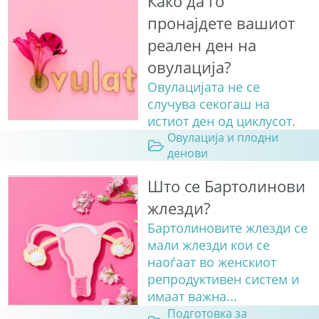
Како да го
пронајдете вашиот
реален ден на
овулација?
Овулацијата не се
случува секогаш на
истиот ден од циклусот.
Овулација и плодни
денови
Што се Бартолинови
жлезди?
Бартолиновите жлезди се
мали жлезди кои се
наоѓаат во женскиот
репродуктивен систем и
имаат важна...
Подготовка за