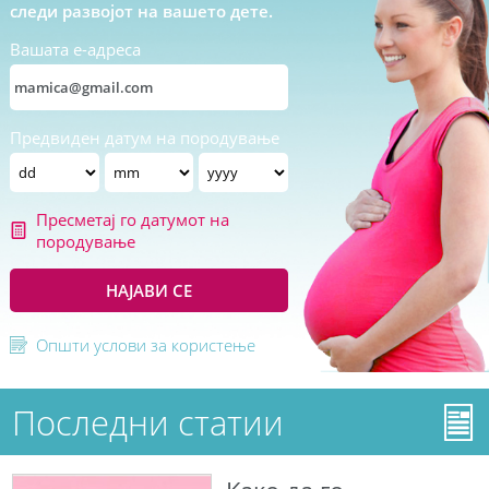
следи развојот на вашето дете.
Вашата е-адреса
Предвиден датум на породување
Пресметај го датумот на
породување
НАЈАВИ СЕ
Општи услови за користење
Последни статии