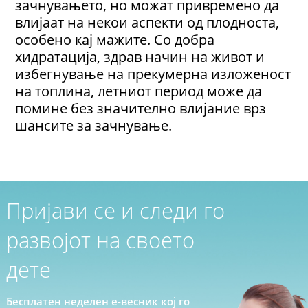
зачнувањето, но можат привремено да
влијаат на некои аспекти од плодноста,
особено кај мажите. Со добра
хидратација, здрав начин на живот и
избегнување на прекумерна изложеност
на топлина, летниот период може да
помине без значително влијание врз
шансите за зачнување.
Пријави се и следи го
развојот на своето
дете
Бесплатен неделен е-весник кој го