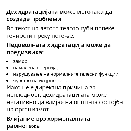
Дехидратацијата може
истотака
да
создаде проблеми
Во текот на летото телото губи повеќе
течности преку потење.
Недоволната хидратација може да
предизвика:
замор,
намалена енергија,
нарушување на нормалните телесни функции,
чувство на исцрпеност.
Иако не е директна причина за
неплодност, дехидратацијата може
негативно да влијае на општата состојба
на организмот.
Влијание врз хормоналната
рамнотежа