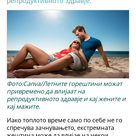
репродуктивното здравје.
Фото:Canva/Летните горештини можат
привремено да влијаат на
репродуктивното здравје и кај жените и
кај мажите.
Иако топлото време само по себе не го
спречува зачнувањето, екстремната
жештина може да влијае на некои