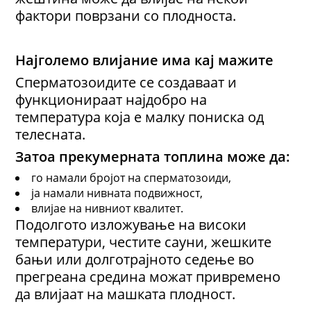
фактори поврзани со плодноста.
Најголемо влијание има кај мажите
Сперматозоидите се создаваат и
функционираат најдобро на
температура која е малку пониска од
телесната.
Затоа прекумерната топлина може да:
го намали бројот на сперматозоиди,
ја намали нивната подвижност,
влијае на нивниот квалитет.
Подолгото изложување на високи
температури, честите сауни, жешките
бањи или долготрајното седење во
прегреана средина можат привремено
да влијаат на машката плодност.