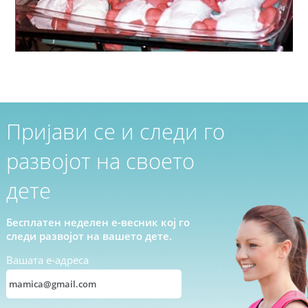
Пријави се и следи го
развојот на своето
дете
Бесплатен неделен е-весник кој го
следи развојот на вашето дете.
Вашата е-адреса