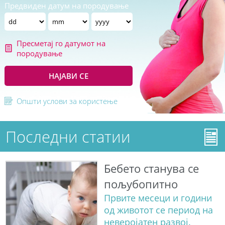
Предвиден датум на породување
Пресметај го датумот на
породување
НАЈАВИ СЕ
Општи услови за користење
Последни статии
Бебето станува сe
пољубопитно
Првите месеци и години
од животот се период на
неверојатен развој.