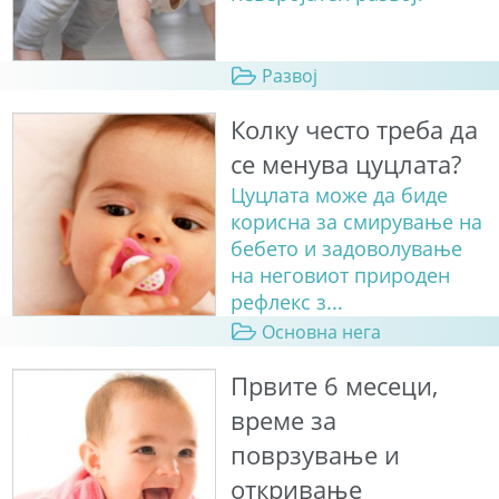
Развој
Колку често треба да
се менува цуцлата?
Цуцлата може да биде
корисна за смирување на
бебето и задоволување
на неговиот природен
рефлекс з...
Основна нега
Првите 6 месеци,
време за
поврзување и
откривање