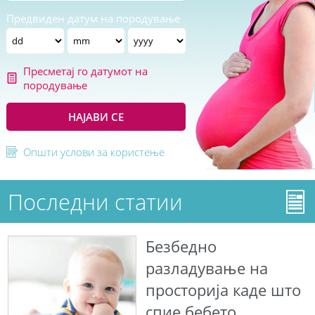
Предвиден датум на породување
Пресметај го датумот на
породување
НАЈАВИ СЕ
Општи услови за користење
Последни статии
Безбедно
разладување на
просторија каде што
спие бебето