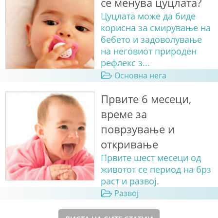
се менува цуцлата?
Цуцлата може да биде
корисна за смирување на
бебето и задоволување
на неговиот природен
рефлекс з...
Основна нега
Првите 6 месеци,
време за
поврзување и
откривање
Првите шест месеци од
животот се период на брз
раст и развој.
Развој