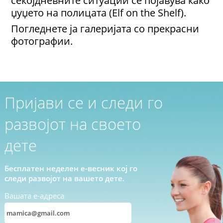
секојдневните ситуации се појавува како
џуџето на полицата (Elf on the Shelf).
Погледнете ја галеријата со прекрасни
фотографии.
Пријави се и следи го
развојот на своето
дете
Бесплатен неделен е-весник кој го
следи развојот на вашето дете.
Вашата е-адреса