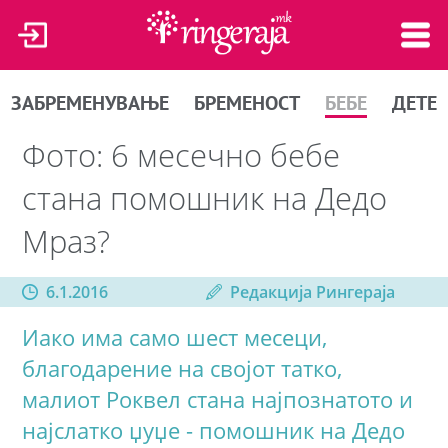
ЗАБРЕМЕНУВАЊЕ
БРЕМЕНОСТ
БЕБЕ
ДЕТЕ
Фото: 6 месечно бебе
стана помошник на Дедо
Мраз?
6.1.2016
Редакција Рингераја
Иако има само шест месеци,
благодарение на својот татко,
малиот Роквел стана најпознатото и
најслатко џуџе - помошник на Дедо