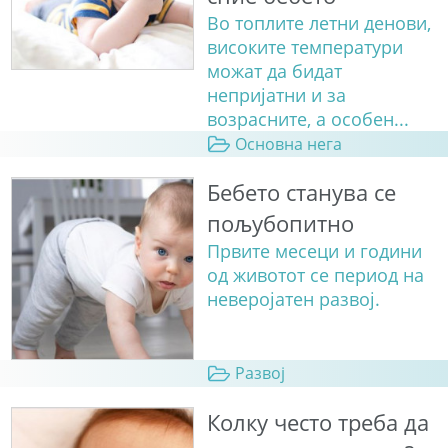
Во топлите летни денови,
високите температури
можат да бидат
непријатни и за
возрасните, а особен...
Основна нега
Бебето станува сe
пољубопитно
Првите месеци и години
од животот се период на
неверојатен развој.
Развој
Колку често треба да