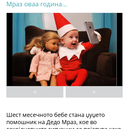
Мраз оваа година...
<
>
Шест месечното бебе стана џуџето
помошник на Дедо Мраз, кое во