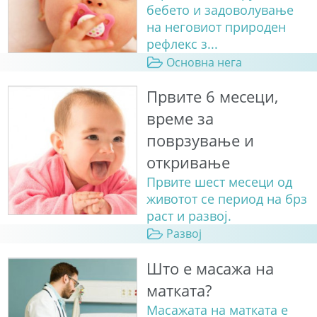
бебето и задоволување
на неговиот природен
рефлекс з...
Основна нега
Првите 6 месеци,
време за
поврзување и
откривање
Првите шест месеци од
животот се период на брз
раст и развој.
Развој
Што е масажа на
матката?
Масажата на матката е