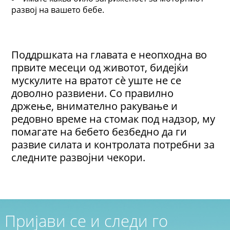
развој на вашето бебе.
Поддршката на главата е неопходна во
првите месеци од животот, бидејќи
мускулите на вратот сè уште не се
доволно развиени. Со правилно
држење, внимателно ракување и
редовно време на стомак под надзор, му
помагате на бебето безбедно да ги
развие силата и контролата потребни за
следните развојни чекори.
Пријави се и следи го