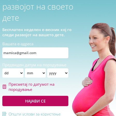
развојот на своето
дете
Бесплатен неделен е-весник кој го
следи развојот на вашето дете.
Вашата е-адреса
Предвиден датум на породување
Пресметај го датумот на
породување
НАЈАВИ СЕ
Општи услови за користење