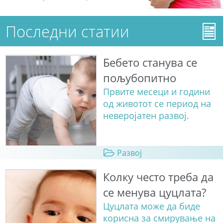
Последни статии
Бебето станува сe
пољубопитно
Првите месеци и години
од животот се период на
неверојатен развој.
Развој
Колку често треба да
се менува цуцлата?
Цуцлата може да биде
корисна за смирување на