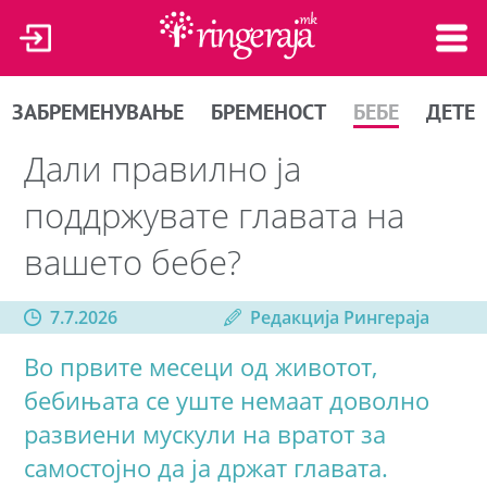
ЗАБРЕМЕНУВАЊЕ
БРЕМЕНОСТ
БЕБЕ
ДЕТЕ
Дали правилно ја
поддржувате главата на
вашето бебе?
7.7.2026
Редакција Рингераја
Во првите месеци од животот,
бебињата сe уште немаат доволно
развиени мускули на вратот за
самостојно да ја држат главата.