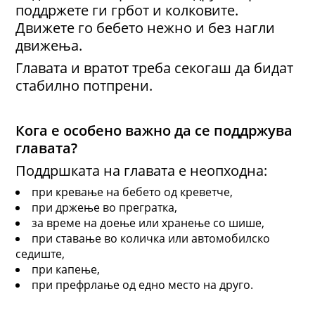
поддржете ги грбот и колковите.
Движете го бебето нежно и без нагли
движења.
Главата и вратот треба секогаш да бидат
стабилно потпрени.
Кога е особено важно да се поддржува
главата?
Поддршката на главата е неопходна:
при кревање на бебето од креветче,
при држење во прегратка,
за време на доење или хранење со шише,
при ставање во количка или автомобилско
седиште,
при капење,
при префрлање од едно место на друго.