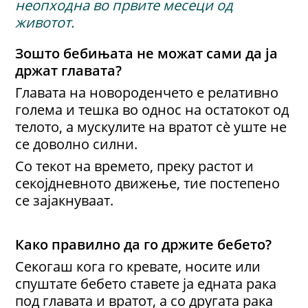
неопходна во првите месеци од
животот.
Зошто бебињата не можат сами да ја
држат главата?
Главата на новороденчето е релативно
голема и тешка во однос на остатокот од
телото, а мускулите на вратот сè уште не
се доволно силни.
Со текот на времето, преку растот и
секојдневното движење, тие постепено
се зајакнуваат.
Како правилно да го држите бебето?
Секогаш кога го кревате, носите или
спуштате бебето ставете ја едната рака
под главата и вратот, а со другата рака