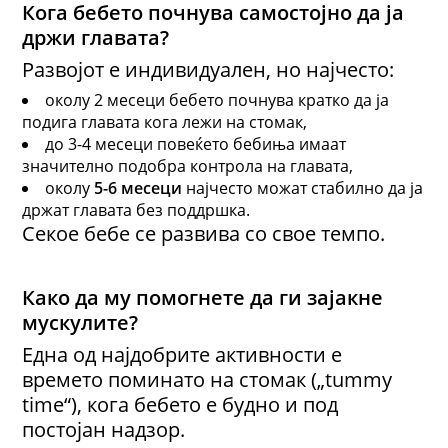
Кога бебето почнува самостојно да ја
држи главата?
Развојот е индивидуален, но најчесто:
околу 2 месеци бебето почнува кратко да ја
подига главата кога лежи на стомак,
до 3-4 месеци повеќето бебиња имаат
значително подобра контрола на главата,
околу
5
-
6 месеци
најчесто можат стабилно да ја
држат главата без поддршка.
Секое бебе се развива со свое темпо.
Како да му помогнете да ги зајакне
мускулите?
Една од најдобрите активности е
времето поминато на стомак („tummy
time“), кога бебето е будно и под
постојан надзор.