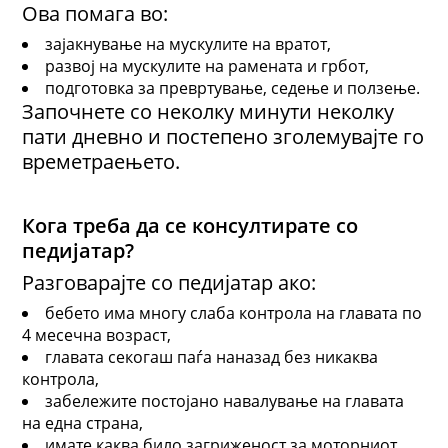
Ова помага во:
зајакнување на мускулите на вратот,
развој на мускулите на рамената и грбот,
подготовка за превртување, седење и ползење.
Започнете со неколку минути неколку
пати дневно и постепено зголемувајте го
времетраењето.
Кога треба да се консултирате со
педијатар?
Разговарајте со педијатар ако:
бебето има многу слаба контрола на главата по
4 месечна возраст,
главата секогаш паѓа наназад без никаква
контрола,
забележите постојано навалување на главата
на една страна,
имате каква било загриженост за моторниот