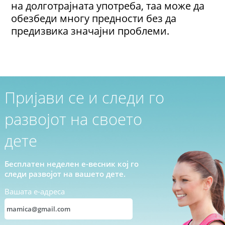
на долготрајната употреба, таа може да
обезбеди многу предности без да
предизвика значајни проблеми.
Пријави се и следи го
развојот на своето
дете
Бесплатен неделен е-весник кој го
следи развојот на вашето дете.
Вашата е-адреса