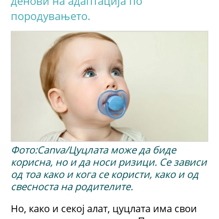
денови на адаптација по
породувањето.
Фото:Canva/Цуцлата може да биде
корисна, но и да носи ризици. Сe зависи
од тоа како и кога се користи, како и од
свесноста на родителите.
Но, како и секој алат, цуцлата има свои