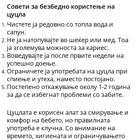
Совети за безбедно користење на
цуцла
Чистете ја редовно со топла вода и
сапун.
Не ја натопувајте во шеќер или мед. Tоа
ја зголемува можноста за кариес.
Воведувајте ја после првите недели на
успешно доење.
Ограничете ја употребата на цуцла при
спиење и утеха, наместо постојано.
Постепено откажување околу 1-2 година
за да се избегнат проблеми со забите.
Цуцлата е корисен алат за смирување и
комфор на бебето, но правилната
употреба е клучна. Со внимание на
времето, хигиената и ограничувањето