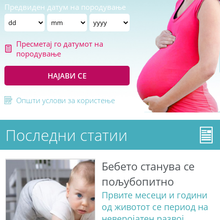
Предвиден датум на породување
Пресметај го датумот на
породување
НАЈАВИ СЕ
Општи услови за користење
Последни статии
Бебето станува сe
пољубопитно
Првите месеци и години
од животот се период на
неверојатен развој.