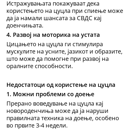
Истражувањата покажуваат дека
користењето на цуцла при спиење може
да ја намали шансата за СВДС кај
доенчињата.
4. Развој на моторика на устата
Цицањето на цуцла ги стимулира
мускулите на усните, јазикот и образите,
што може да помогне при развој на
оралните способности.
Недостатоци од користење на цуцла
1. Можни проблеми со доење
Прерано воведување на цуцла кај
новороденчиња може да ја наруши
правилната техника на доење, особено
во првите 3-4 недели.