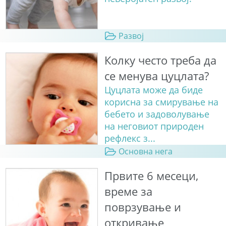
Развој
Колку често треба да
се менува цуцлата?
Цуцлата може да биде
корисна за смирување на
бебето и задоволување
на неговиот природен
рефлекс з...
Основна нега
Првите 6 месеци,
време за
поврзување и
откривање