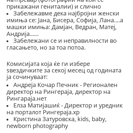
прикажани гениталии) и слично
Забележавме дека најбројни женски
имиња се: Јана, Бисера, Софија, Лана....а
машки имиња: Дамјан, Ведран, Матеј,
Андрија......
Забележани се и неправилности во
гласањето, но за тоа потоа.
Комисијата која ќе ги избере
ѕвездичките за секој месец од годината
ја сочинуваат:
Андреја Кочар Печник - Регионален
директор на Рингераја, директор на
Рингараја.нет
Елза Матијашиќ - Директор и уредник
на порталот Рингераја.хр
Кристина Затуровска, kids, baby,
newborn photography