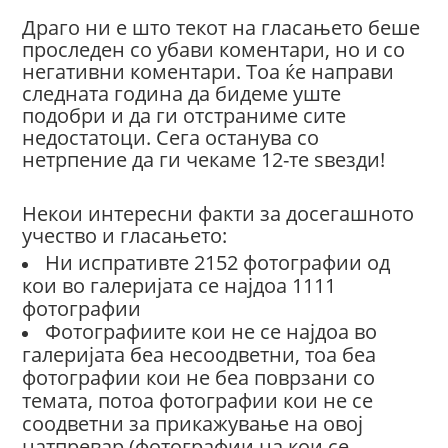
Драго ни е што текот на гласањето беше
проследен со убави коментари, но и со
негативни коментари. Тоа ќе направи
следната година да бидеме уште
подобри и да ги отстраниме сите
недостатоци. Сега останува со
нетрпение да ги чекаме 12-те ѕвезди!
Некои интересни факти за досегашното
учество и гласањето:
Ни испративте 2152 фотографии од
кои во галеријата се најдоа 1111
фотографии
Фотографиите кои не се најдоа во
галеријата беа несоодветни, тоа беа
фотографии кои не беа поврзани со
темата, потоа фотографии кои не се
соодветни за прикажување на овој
натпревар (фотографии на кои се