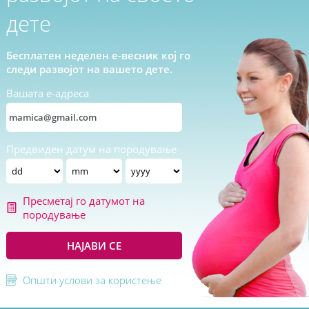
дете
Бесплатен неделен е-весник кој го
следи развојот на вашето дете.
Вашата е-адреса
Предвиден датум на породување
Пресметај го датумот на
породување
НАЈАВИ СЕ
Општи услови за користење