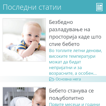
Последни статии
Безбедно
разладување на
просторија каде што
спие бебето
Во топлите летни денови,
високите температури
можат да бидат
непријатни и за
возрасните, а особен...
Основна нега
Бебето станува сe
пољубопитно
Првите месеци и години