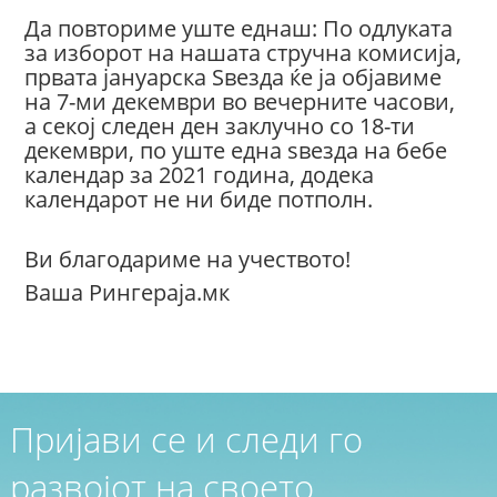
Да повториме уште еднаш: По одлуката
за изборот на нашата стручна комисија,
првата јануарска Ѕвезда ќе ја објавиме
на 7-ми декември во вечерните часови,
а секој следен ден заклучно со 18-ти
декември, по уште една ѕвезда на бебе
календар за 2021 година, додека
календарот не ни биде потполн.
Ви благодариме на учеството!
Ваша Рингераја.мк
Пријави се и следи го
развојот на своето