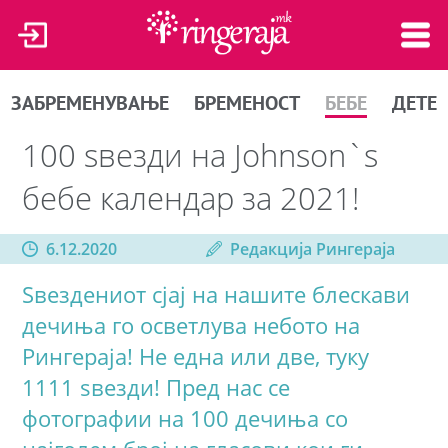
ЗАБРЕМЕНУВАЊЕ
БРЕМЕНОСТ
БЕБЕ
ДЕТЕ
100 ѕвезди на Johnson`s
бебе календар за 2021!
6.12.2020
Редакција Рингераја
Ѕвездениот сјај на нашите блескави
дечиња го осветлува небото на
Рингераја! Не една или две, туку
1111 ѕвезди! Пред нас се
фотографии на 100 дечиња со