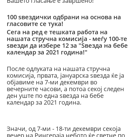
Вашето гласање е завршено!
100 ѕвездички одбрани на основа на
гласовите се тука!
Сега на ред е тешката работа на
нашата стручна комисија - меѓу 100-те
ѕвезди да избере 12 за "Ѕвезда на бебе
календар за 2021 година!"
После одлуката на нашата стручна
комисија, првата, јануарска ѕвезда ќе ја
објавиме на 7-ми декември во
вечерните часови, а потоа секој следен
ден уште по една ѕвезда на бебе
календар за 2021 година.
Значи, од 7-ми - 18-ти декември секоја
вечер на Рингераја небото ќе светне по