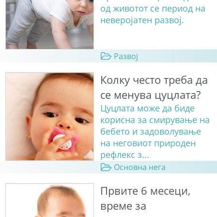
од животот се период на
неверојатен развој.
Развој
Колку често треба да
се менува цуцлата?
Цуцлата може да биде
корисна за смирување на
бебето и задоволување
на неговиот природен
рефлекс з...
Основна нега
Првите 6 месеци,
време за