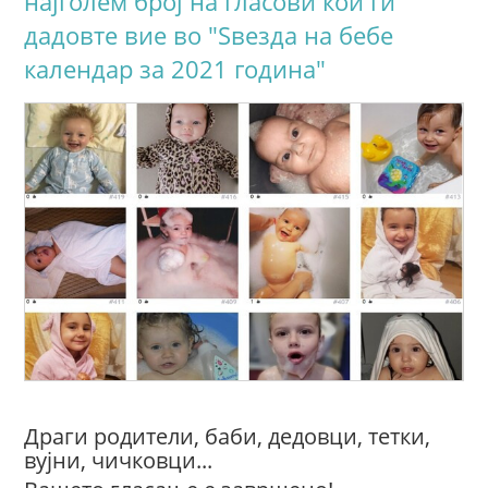
најголем број на гласови кои ги
дадовте вие во "Ѕвезда на бебе
календар за 2021 година"
Драги родители, баби, дедовци, тетки,
вујни, чичковци...