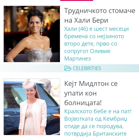
Трудничкото стомаче
на Хали Бери
Хали (46) е шест месеци
бремена со нејзиното
второ дете, прво со
сопругот Оливие
Мартинез
CELEBRITIES
Кејт Мидлтон се
упати кон
болницата!
Кралското бебе е на пат!
Војвотката од Кембриџ
отиде да се породува,
потврдија Британските