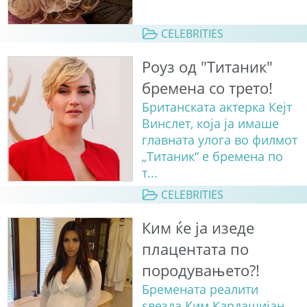
CELEBRITIES
Роуз од "Титаник"
бремена со трето!
Британската актерка Кејт
Винслет, која ја имаше
главната улога во филмот
„Титаник“ е бремена по
т...
CELEBRITIES
Ким ќе ја изеде
плацентата по
породувањето?!
Бремената реалити
ѕвезда Ким Кардашијан,