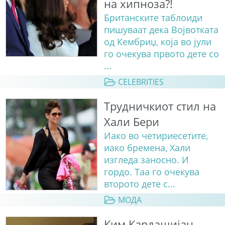
на хипноза?!
Британските таблоиди
пишуваат дека Војвотката
од Кембриџ, која во јули
го очекува првото дете со
...
CELEBRITIES
Трудничкиот стил на
Хали Бери
Иако во четириесетите,
иако бремена, Хали
изгледа заносно. И
гордо. Таа го очекува
второто дете с...
МОДА
Ким Кардашијан