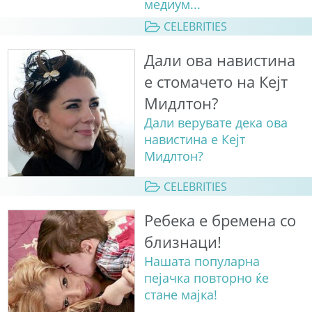
медиум...
CELEBRITIES
Дали ова навистина
е стомачето на Кејт
Мидлтон?
Дали верувате дека ова
навистина е Кејт
Мидлтон?
CELEBRITIES
Ребека е бремена со
близнаци!
Нашата популарна
пејачка повторно ќе
стане мајка!