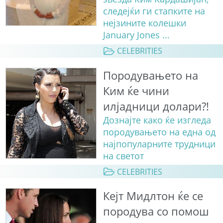
следејќи ги стапките на
нејзините колешки
January Jones ...
CELEBRITIES
Породувањето на
Ким ќе чини
илјадници долари?!
Дознајте како ќе изгледа
породувањето на една од
најпопуларните трудници
на светот
CELEBRITIES
Кејт Мидлтон ќе се
породува со помош