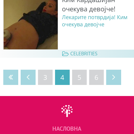
очекува девојче!
Лекарите потврдија! Ким
очекува девојче
CELEBRITIES
3
4
5
6
НАСЛОВНА